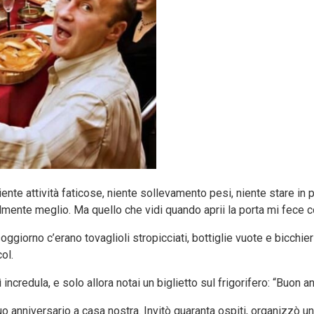
ente attività faticose, niente sollevamento pesi, niente stare in p
almente meglio. Ma quello che vidi quando aprii la porta mi fece 
giorno c’erano tovaglioli stropicciati, bottiglie vuote e bicchieri
ol.
credula, e solo allora notai un biglietto sul frigorifero: “Buon a
o anniversario a casa nostra. Invitò quaranta ospiti, organizzò 