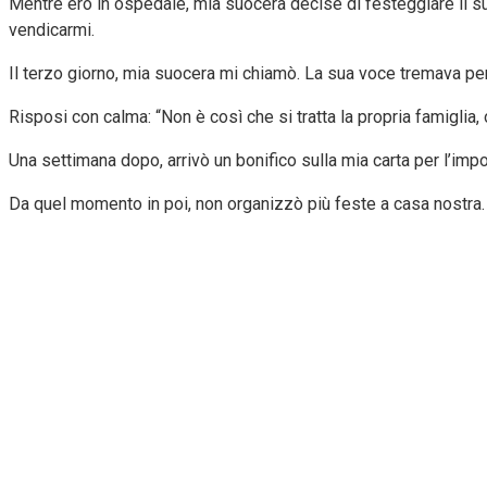
Mentre ero in ospedale, mia suocera decise di festeggiare il suo
vendicarmi.
Il terzo giorno, mia suocera mi chiamò. La sua voce tremava per l
Risposi con calma: “Non è così che si tratta la propria famiglia,
Una settimana dopo, arrivò un bonifico sulla mia carta per l’imp
Da quel momento in poi, non organizzò più feste a casa nostra.