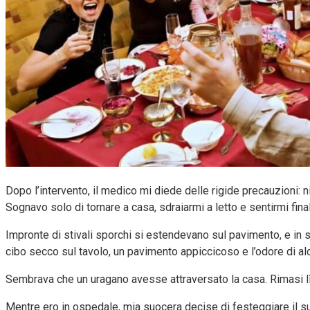
Dopo l’intervento, il medico mi diede delle rigide precauzioni: ni
Sognavo solo di tornare a casa, sdraiarmi a letto e sentirmi fin
Impronte di stivali sporchi si estendevano sul pavimento, e in sog
cibo secco sul tavolo, un pavimento appiccicoso e l’odore di alc
Sembrava che un uragano avesse attraversato la casa. Rimasi lì in
Mentre ero in ospedale, mia suocera decise di festeggiare il su