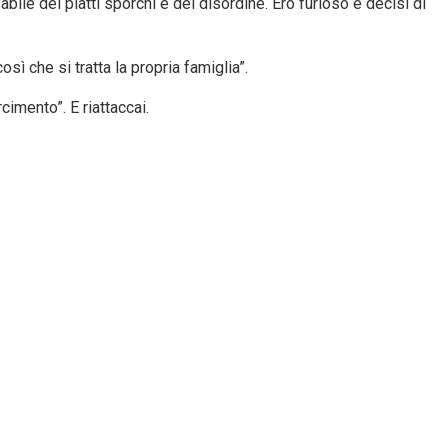
ile dei piatti sporchi e del disordine. Ero furioso e decisi di
ì che si tratta la propria famiglia”.
cimento”. E riattaccai.