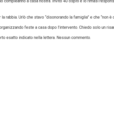
 compleanno a casa nostra. Invitò 40 ospiti e io rimasi responsab
a rabbia. Urlò che stavo “disonorando la famiglia” e che “non è cos
 organizzando feste a casa dopo l’intervento. Chiedo solo un risar
orto esatto indicato nella lettera. Nessun commento.