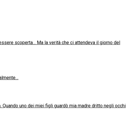
essere scoperta… Ma la verità che ci attendeva il giorno del
realmente…
a. Quando uno dei miei figli guardò mia madre dritto negli occhi