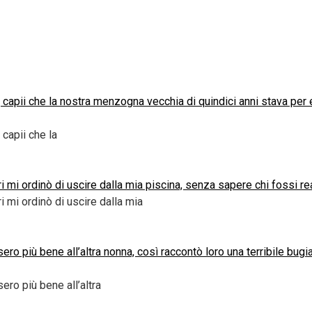
 capii che la nostra menzogna vecchia di quindici anni stava per 
capii che la
ari mi ordinò di uscire dalla mia piscina, senza sapere chi fossi 
ri mi ordinò di uscire dalla mia
ro più bene all’altra nonna, così raccontò loro una terribile bugi
ero più bene all’altra