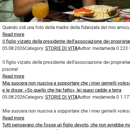
Quando vidi una foto della madre della fidanzata del mio amico,
Read more
Il figlio viziato della presidente dell’associazione dei propriet
05.08.2026
Category:
STORIE DI VITA
Author:
medameda
0
223 
Il figlio viziato della presidente dell’associazione dei proprie
piscina!
Read more
Mia suocera non riusciva a sopportare che i miei gemelli volesse
e le disse: «So quello che hai fatto», lei quasi cadde a terra
05.08.2026
Category:
STORIE DI VITA
Author:
medameda
0
1.17
Mia suocera non riusciva a sopportare che i miei gemelli volesse
Read more
Tutti pensavano che fosse un figlio devoto, che non avrebbe ma