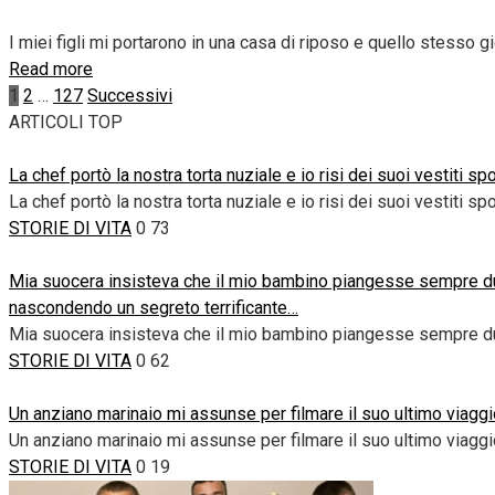
I miei figli mi portarono in una casa di riposo e quello stesso g
Read more
Paginazione
1
2
…
127
Successivi
degli
ARTICOLI TOP
articoli
La chef portò la nostra torta nuziale e io risi dei suoi vestiti 
La chef portò la nostra torta nuziale e io risi dei suoi vestiti spo
STORIE DI VITA
0
73
Mia suocera insisteva che il mio bambino piangesse sempre dura
nascondendo un segreto terrificante…
Mia suocera insisteva che il mio bambino piangesse sempre du
STORIE DI VITA
0
62
Un anziano marinaio mi assunse per filmare il suo ultimo viaggi
Un anziano marinaio mi assunse per filmare il suo ultimo viag
STORIE DI VITA
0
19