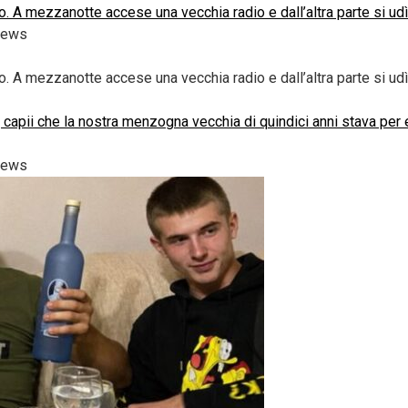
o. A mezzanotte accese una vecchia radio e dall’altra parte si ud
iews
o. A mezzanotte accese una vecchia radio e dall’altra parte si udì
 capii che la nostra menzogna vecchia di quindici anni stava per 
iews