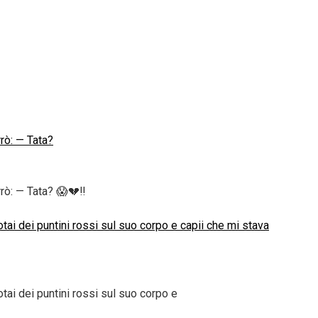
rrò: — Tata?
rò: — Tata? 😱💔‼️
ai dei puntini rossi sul suo corpo e capii che mi stava
ai dei puntini rossi sul suo corpo e