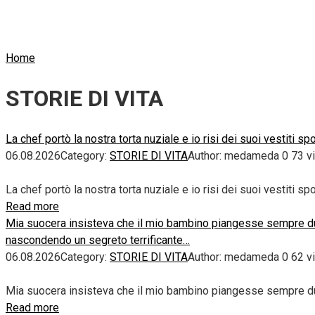
Home
STORIE DI VITA
La chef portò la nostra torta nuziale e io risi dei suoi vestiti 
06.08.2026
Category:
STORIE DI VITA
Author:
medameda
0
73 v
La chef portò la nostra torta nuziale e io risi dei suoi vestiti 
Read more
Mia suocera insisteva che il mio bambino piangesse sempre dura
nascondendo un segreto terrificante…
06.08.2026
Category:
STORIE DI VITA
Author:
medameda
0
62 v
Mia suocera insisteva che il mio bambino piangesse sempre dura
Read more