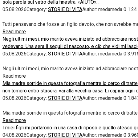
sola parola sul vetro della finestra: «AIUTO»…
05.08.2026
Category:
STORIE DI VITA
Author:
medameda
0
1.24
Tutti pensavano che fosse un figlio devoto, che non avrebbe ma
Read more
Negli ultimi mesi, mio marito aveva iniziato ad abbracciare no
vedevano. Una sera li seguii di nascosto, e ciò che vidi mi lasc
05.08.2026
Category:
STORIE DI VITA
Author:
medameda
0
3.91
Negli ultimi mesi, mio marito aveva iniziato ad abbracciare no
Read more
Mia madre sorride in questa fotografia mentre io cerco di tratt
non tornerò entro stasera, vai alla vecchia casa. Lì capirai og
05.08.2026
Category:
STORIE DI VITA
Author:
medameda
0
1.84
Mia madre sorride in questa fotografia mentre io cerco di tratt
Read more
I miei figli mi portarono in una casa di riposo e quello stesso g
04.08.2026
Category:
STORIE DI VITA
Author:
medameda
0
3.96