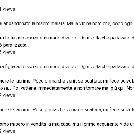
1 views
i abbandonato la madre malata. Ma la vicina notò che, dopo ogni 
stra figlia adolescente in modo diverso. Ogni volta che parlavan
iò paralizzata…
5 views
stra figlia adolescente in modo diverso. Ogni volta che parlavan
enere le lacrime. Poco prima che venisse scattata, mi fece scivo
ni cosa… Poi vattene immediatamente e non tornare mai più qui. No
7 views
enere le lacrime. Poco prima che venisse scattata, mi fece scivo
iorno misero in vendita la mia casa, ma il primo acquirente vide u
9 views