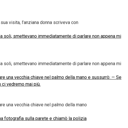
sua visita, l’anziana donna scriveva con
o da soli, smettevano immediatamente di parlare non appena mi
o da soli, smettevano immediatamente di parlare non appena mi
lare una vecchia chiave nel palmo della mano e sussurrò: — Se
n ci vedremo mai più.
lare una vecchia chiave nel palmo della mano
na fotografia sulla parete e chiamò la polizia