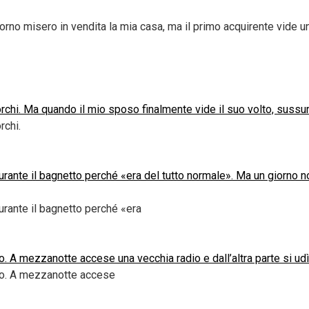
iorno misero in vendita la mia casa, ma il primo acquirente vide un
sporchi. Ma quando il mio sposo finalmente vide il suo volto, sussu
rchi.
nte il bagnetto perché «era del tutto normale». Ma un giorno not
rante il bagnetto perché «era
o. A mezzanotte accese una vecchia radio e dall’altra parte si ud
gio. A mezzanotte accese