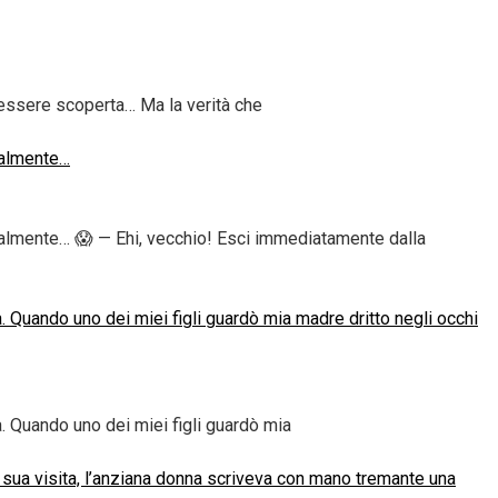
 essere scoperta… Ma la verità che
realmente…
i realmente… 😱 — Ehi, vecchio! Esci immediatamente dalla
a. Quando uno dei miei figli guardò mia madre dritto negli occhi
a. Quando uno dei miei figli guardò mia
 sua visita, l’anziana donna scriveva con mano tremante una