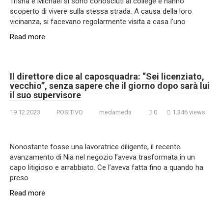
Trisha e Michael si sono conosciuti al college e hanno
scoperto di vivere sulla stessa strada. A causa della loro
vicinanza, si facevano regolarmente visita a casa l’uno
Read more
Il direttore dice al caposquadra: “Sei licenziato,
vecchio”, senza sapere che il giorno dopo sarà lui
il suo supervisore
19.12.2023
POSITIVO
medameda
0
1.346 views
Nonostante fosse una lavoratrice diligente, il recente
avanzamento di Nia nel negozio l’aveva trasformata in un
capo litigioso e arrabbiato. Ce l’aveva fatta fino a quando ha
preso
Read more