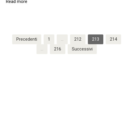
Read more
Paginazione
Precedenti
1
…
212
213
214
degli
…
216
Successivi
articoli