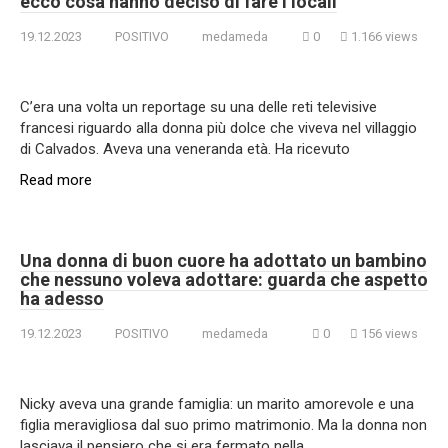
ecco cosa hanno deciso di fare i locali
19.12.2023
POSITIVO
medameda
0
1.166 views
C’era una volta un reportage su una delle reti televisive
francesi riguardo alla donna più dolce che viveva nel villaggio
di Calvados. Aveva una veneranda età. Ha ricevuto
Read more
Una donna di buon cuore ha adottato un bambino
che nessuno voleva adottare: guarda che aspetto
ha adesso
19.12.2023
POSITIVO
medameda
0
156 views
Nicky aveva una grande famiglia: un marito amorevole e una
figlia meravigliosa dal suo primo matrimonio. Ma la donna non
lasciava il pensiero che si era fermato nella