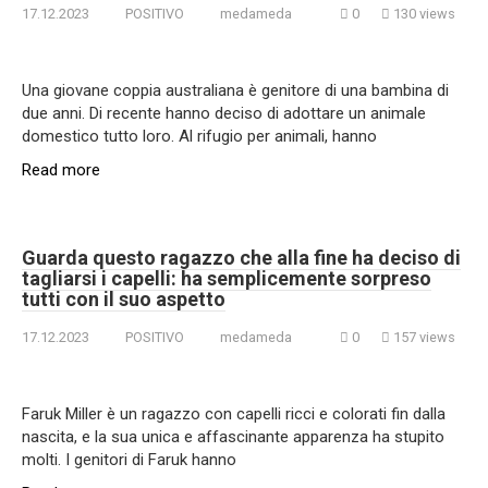
17.12.2023
POSITIVO
medameda
0
130 views
Una giovane coppia australiana è genitore di una bambina di
due anni. Di recente hanno deciso di adottare un animale
domestico tutto loro. Al rifugio per animali, hanno
Read more
Guarda questo ragazzo che alla fine ha deciso di
tagliarsi i capelli: ha semplicemente sorpreso
tutti con il suo aspetto
17.12.2023
POSITIVO
medameda
0
157 views
Faruk Miller è un ragazzo con capelli ricci e colorati fin dalla
nascita, e la sua unica e affascinante apparenza ha stupito
molti. I genitori di Faruk hanno