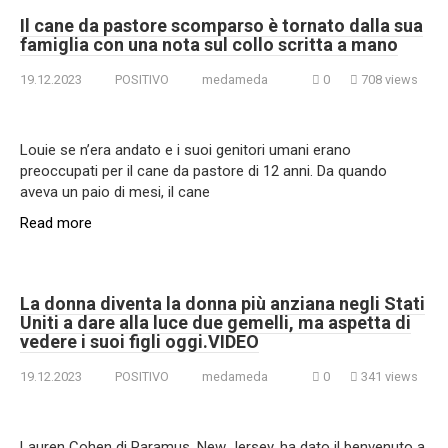
Il cane da pastore scomparso è tornato dalla sua
famiglia con una nota sul collo scritta a mano
19.12.2023
POSITIVO
medameda
0
708 views
Louie se n’era andato e i suoi genitori umani erano
preoccupati per il cane da pastore di 12 anni. Da quando
aveva un paio di mesi, il cane
Read more
La donna diventa la donna più anziana negli Stati
Uniti a dare alla luce due gemelli, ma aspetta di
vedere i suoi figli oggi.VIDEO
19.12.2023
POSITIVO
medameda
0
341 views
Lauren Cohen di Paramus, New Jersey, ha dato il benvenuto a