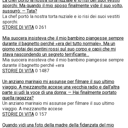
La chef portò la nostra torta nuziale e io risi dei suoi vestiti
sporchi. Ma quando il mio sposo finalmente vide il suo volto,
sussurrò: — Tata?
La chef portò la nostra torta nuziale e io risi dei suoi vestiti
sporchi.
STORIE DI VITA
0
261
Mia suocera insisteva che il mio bambino piangesse sempre
durante il bagnetto perché «era del tutto normale». Ma un
giorno notai dei puntini rossi sul suo corpo e capii che mi
stava nascondendo un segreto terrificante…
Mia suocera insisteva che il mio bambino piangesse sempre
durante il bagnetto perché «era
STORIE DI VITA
0
1487
Un anziano marinaio mi assunse per filmare il suo ultimo
viaggio. A mezzanotte accese una vecchia radio e dall’altra
parte si udì la voce di una donna: — Hai finalmente portato
quella ragazza?
Un anziano marinaio mi assunse per filmare il suo ultimo
viaggio. A mezzanotte accese
STORIE DI VITA
0
157
Quando vidi una foto della madre della fidanzata del mio