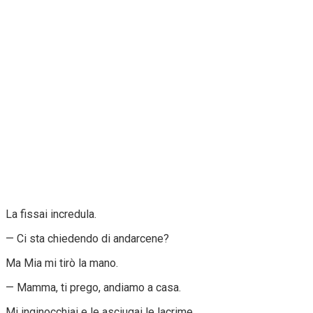
La fissai incredula.
— Ci sta chiedendo di andarcene?
Ma Mia mi tirò la mano.
— Mamma, ti prego, andiamo a casa.
Mi inginocchiai e le asciugai le lacrime.