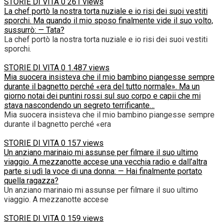
STORIE DI VITA
0
261 views
La chef portò la nostra torta nuziale e io risi dei suoi vestiti
sporchi. Ma quando il mio sposo finalmente vide il suo volto,
sussurrò: — Tata?
La chef portò la nostra torta nuziale e io risi dei suoi vestiti
sporchi.
STORIE DI VITA
0
1.487 views
Mia suocera insisteva che il mio bambino piangesse sempre
durante il bagnetto perché «era del tutto normale». Ma un
giorno notai dei puntini rossi sul suo corpo e capii che mi
stava nascondendo un segreto terrificante…
Mia suocera insisteva che il mio bambino piangesse sempre
durante il bagnetto perché «era
STORIE DI VITA
0
157 views
Un anziano marinaio mi assunse per filmare il suo ultimo
viaggio. A mezzanotte accese una vecchia radio e dall’altra
parte si udì la voce di una donna: — Hai finalmente portato
quella ragazza?
Un anziano marinaio mi assunse per filmare il suo ultimo
viaggio. A mezzanotte accese
STORIE DI VITA
0
159 views