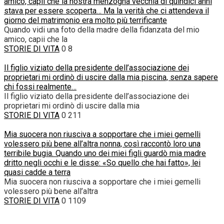
amico, capii che la nostra menzogna vecchia di quindici anni
stava per essere scoperta… Ma la verità che ci attendeva il
giorno del matrimonio era molto più terrificante
Quando vidi una foto della madre della fidanzata del mio
amico, capii che la
STORIE DI VITA
0
8
Il figlio viziato della presidente dell’associazione dei
proprietari mi ordinò di uscire dalla mia piscina, senza sapere
chi fossi realmente…
Il figlio viziato della presidente dell’associazione dei
proprietari mi ordinò di uscire dalla mia
STORIE DI VITA
0
211
Mia suocera non riusciva a sopportare che i miei gemelli
volessero più bene all’altra nonna, così raccontò loro una
terribile bugia. Quando uno dei miei figli guardò mia madre
dritto negli occhi e le disse: «So quello che hai fatto», lei
quasi cadde a terra
Mia suocera non riusciva a sopportare che i miei gemelli
volessero più bene all’altra
STORIE DI VITA
0
1109