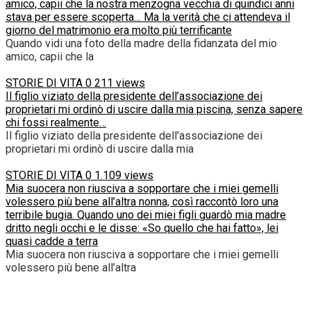
amico, capii che la nostra menzogna vecchia di quindici anni
stava per essere scoperta… Ma la verità che ci attendeva il
giorno del matrimonio era molto più terrificante
Quando vidi una foto della madre della fidanzata del mio
amico, capii che la
STORIE DI VITA
0
211 views
Il figlio viziato della presidente dell’associazione dei
proprietari mi ordinò di uscire dalla mia piscina, senza sapere
chi fossi realmente…
Il figlio viziato della presidente dell’associazione dei
proprietari mi ordinò di uscire dalla mia
STORIE DI VITA
0
1.109 views
Mia suocera non riusciva a sopportare che i miei gemelli
volessero più bene all’altra nonna, così raccontò loro una
terribile bugia. Quando uno dei miei figli guardò mia madre
dritto negli occhi e le disse: «So quello che hai fatto», lei
quasi cadde a terra
Mia suocera non riusciva a sopportare che i miei gemelli
volessero più bene all’altra