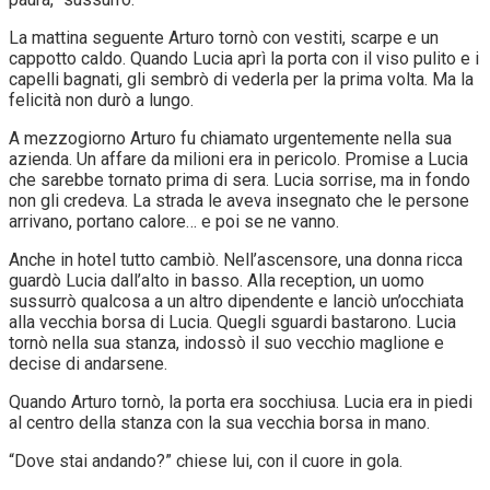
La mattina seguente Arturo tornò con vestiti, scarpe e un
cappotto caldo. Quando Lucia aprì la porta con il viso pulito e i
capelli bagnati, gli sembrò di vederla per la prima volta. Ma la
felicità non durò a lungo.
A mezzogiorno Arturo fu chiamato urgentemente nella sua
azienda. Un affare da milioni era in pericolo. Promise a Lucia
che sarebbe tornato prima di sera. Lucia sorrise, ma in fondo
non gli credeva. La strada le aveva insegnato che le persone
arrivano, portano calore… e poi se ne vanno.
Anche in hotel tutto cambiò. Nell’ascensore, una donna ricca
guardò Lucia dall’alto in basso. Alla reception, un uomo
sussurrò qualcosa a un altro dipendente e lanciò un’occhiata
alla vecchia borsa di Lucia. Quegli sguardi bastarono. Lucia
tornò nella sua stanza, indossò il suo vecchio maglione e
decise di andarsene.
Quando Arturo tornò, la porta era socchiusa. Lucia era in piedi
al centro della stanza con la sua vecchia borsa in mano.
“Dove stai andando?” chiese lui, con il cuore in gola.