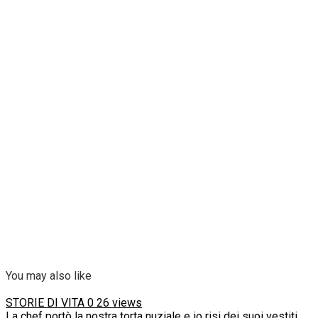
You may also like
STORIE DI VITA
0
26 views
La chef portò la nostra torta nuziale e io risi dei suoi vestiti