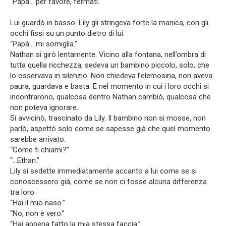
“Papà… per favore, fermati.”
Lui guardò in basso. Lily gli stringeva forte la manica, con gli
occhi fissi su un punto dietro di lui.
“Papà… mi somiglia.”
Nathan si girò lentamente. Vicino alla fontana, nell’ombra di
tutta quella ricchezza, sedeva un bambino piccolo, solo, che
lo osservava in silenzio. Non chiedeva l’elemosina, non aveva
paura, guardava e basta. E nel momento in cui i loro occhi si
incontrarono, qualcosa dentro Nathan cambiò, qualcosa che
non poteva ignorare.
Si avvicinò, trascinato da Lily. Il bambino non si mosse, non
parlò, aspettò solo come se sapesse già che quel momento
sarebbe arrivato.
“Come ti chiami?”
“…Ethan.”
Lily si sedette immediatamente accanto a lui come se si
conoscessero già, come se non ci fosse alcuna differenza
tra loro.
“Hai il mio naso.”
“No, non è vero.”
“Hai appena fatto la mia stessa faccia.”