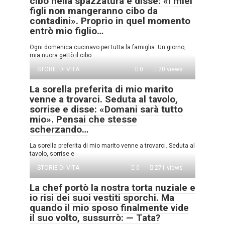
cibo nella spazzatura e disse: «I miei
figli non mangeranno cibo da
contadini». Proprio in quel momento
entrò mio figlio…
Ogni domenica cucinavo per tutta la famiglia. Un giorno,
mia nuora gettò il cibo
STORIE DI VITA
0
20 views
La sorella preferita di mio marito
venne a trovarci. Seduta al tavolo,
sorrise e disse: «Domani sarà tutto
mio». Pensai che stesse
scherzando…
La sorella preferita di mio marito venne a trovarci. Seduta al
tavolo, sorrise e
STORIE DI VITA
0
271 views
La chef portò la nostra torta nuziale e
io risi dei suoi vestiti sporchi. Ma
quando il mio sposo finalmente vide
il suo volto, sussurrò: — Tata?