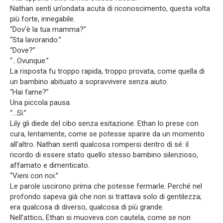
Nathan sentì un’ondata acuta di riconoscimento, questa volta
più forte, innegabile.
“Dov’è la tua mamma?”
“Sta lavorando.”
“Dove?”
“…Ovunque.”
La risposta fu troppo rapida, troppo provata, come quella di
un bambino abituato a sopravvivere senza aiuto.
“Hai fame?”
Una piccola pausa.
“…Sì.”
Lily gli diede del cibo senza esitazione. Ethan lo prese con
cura, lentamente, come se potesse sparire da un momento
all’altro. Nathan sentì qualcosa rompersi dentro di sé: il
ricordo di essere stato quello stesso bambino silenzioso,
affamato e dimenticato.
“Vieni con noi.”
Le parole uscirono prima che potesse fermarle. Perché nel
profondo sapeva già che non si trattava solo di gentilezza;
era qualcosa di diverso, qualcosa di più grande.
Nell’attico, Ethan si muoveva con cautela, come se non