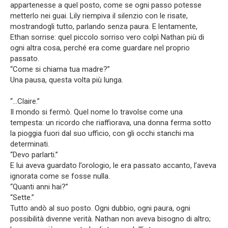
appartenesse a quel posto, come se ogni passo potesse
metterlo nei guai. Lily riempiva il silenzio con le risate,
mostrandogli tutto, parlando senza paura. E lentamente,
Ethan sorrise: quel piccolo sorriso vero colpì Nathan più di
ogni altra cosa, perché era come guardare nel proprio
passato.
“Come si chiama tua madre?”
Una pausa, questa volta più lunga.
“…Claire.”
Il mondo si fermò. Quel nome lo travolse come una
tempesta: un ricordo che riaffiorava, una donna ferma sotto
la pioggia fuori dal suo ufficio, con gli occhi stanchi ma
determinati.
“Devo parlarti.”
E lui aveva guardato l’orologio, le era passato accanto, l’aveva
ignorata come se fosse nulla.
“Quanti anni hai?”
“Sette.”
Tutto andò al suo posto. Ogni dubbio, ogni paura, ogni
possibilità divenne verità. Nathan non aveva bisogno di altro;