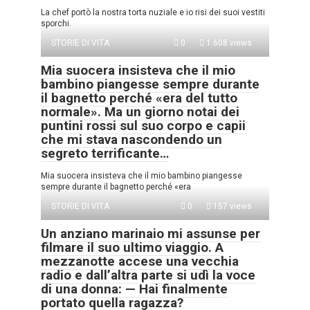
La chef portò la nostra torta nuziale e io risi dei suoi vestiti
sporchi.
STORIE DI VITA
0
1.608 views
Mia suocera insisteva che il mio
bambino piangesse sempre durante
il bagnetto perché «era del tutto
normale». Ma un giorno notai dei
puntini rossi sul suo corpo e capii
che mi stava nascondendo un
segreto terrificante…
Mia suocera insisteva che il mio bambino piangesse
sempre durante il bagnetto perché «era
STORIE DI VITA
0
157 views
Un anziano marinaio mi assunse per
filmare il suo ultimo viaggio. A
mezzanotte accese una vecchia
radio e dall’altra parte si udì la voce
di una donna: — Hai finalmente
portato quella ragazza?