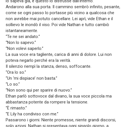
lo sapeva già, e questo lo distrusse dall’interno.
Andarono alla sua porta. Il cammino sembrò infinito, pesante,
come se ogni passo lo portasse più vicino a qualcosa che
non avrebbe mai potuto cancellare. Lei aprì, vide Ethan e il
sollievo le inondò il viso. Poi vide Nathan e tutto cambiò
istantaneamente.
“Te ne sei andato.”
“Non lo sapevo.”
“Non volevi saperlo.”
La sua voce era tagliente, carica di anni di dolore. Lui non
poteva negarlo perché era la verità.
Il silenzio riempì la stanza, denso, soffocante.
“Ora lo so.”
“Un ‘mi dispiace’ non basta.”
“Lo so.”
“Non sono qui per sparire di nuovo.”
Ethan parlò sottovoce dal divano, la sua voce piccola ma
abbastanza potente da rompere la tensione.
“È rimasto.”
“E Lily ha condiviso con me.”
Passarono i giorni. Niente promesse, niente grandi discorsi,
solo azioni. Nathan si presentava ogni singolo giorno, a