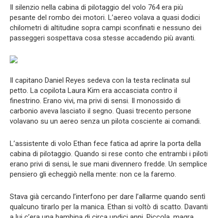
Il silenzio nella cabina di pilotaggio del volo 764 era più
pesante del rombo dei motori. L’aereo volava a quasi dodici
chilometri di altitudine sopra campi sconfinati e nessuno dei
passeggeri sospettava cosa stesse accadendo più avanti.
Il capitano Daniel Reyes sedeva con la testa reclinata sul
petto. La copilota Laura Kim era accasciata contro il
finestrino. Erano vivi, ma privi di sensi. Il monossido di
carbonio aveva lasciato il segno. Quasi trecento persone
volavano su un aereo senza un pilota cosciente ai comandi.
L’assistente di volo Ethan fece fatica ad aprire la porta della
cabina di pilotaggio. Quando si rese conto che entrambi i piloti
erano privi di sensi, le sue mani divennero fredde. Un semplice
pensiero gli echeggiò nella mente: non ce la faremo.
Stava già cercando l’interfono per dare l’allarme quando sentì
qualcuno tirarlo per la manica. Ethan si voltò di scatto. Davanti
a lui c’era una bambina di circa undici anni. Piccola, magra,