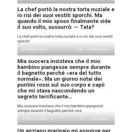
La chef portò la nostra torta nuziale e
io risi dei suoi vestiti sporchi. Ma
quando il mio sposo finalmente vide
il suo volto, sussurrò: — Tata?
La chef portò la nostra torta nuziale e io risi dei suoi vestiti
sporchi.
STORIE DI VITA
0
989 views
Mia suocera insisteva che il mio
bambino piangesse sempre durante
il bagnetto perché «era del tutto
normale». Ma un giorno notai dei
puntini rossi sul suo corpo e capii
che mi stava nascondendo un
segreto terrificante…
Mia suocera insisteva che il mio bambino piangesse
sempre durante il bagnetto perché «era
STORIE DI VITA
0
32 views
Un anziano marinaio mi assunse per