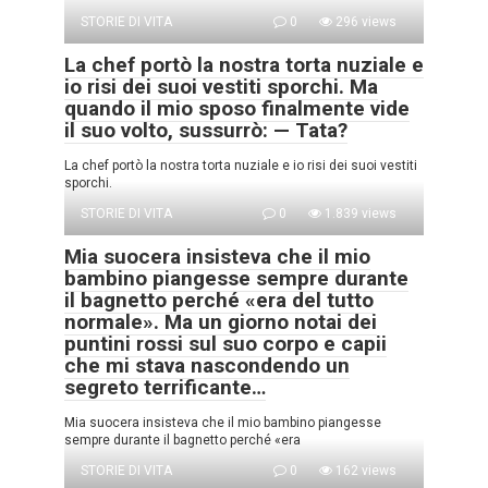
STORIE DI VITA
0
296 views
La chef portò la nostra torta nuziale e
io risi dei suoi vestiti sporchi. Ma
quando il mio sposo finalmente vide
il suo volto, sussurrò: — Tata?
La chef portò la nostra torta nuziale e io risi dei suoi vestiti
sporchi.
STORIE DI VITA
0
1.839 views
Mia suocera insisteva che il mio
bambino piangesse sempre durante
il bagnetto perché «era del tutto
normale». Ma un giorno notai dei
puntini rossi sul suo corpo e capii
che mi stava nascondendo un
segreto terrificante…
Mia suocera insisteva che il mio bambino piangesse
sempre durante il bagnetto perché «era
STORIE DI VITA
0
162 views