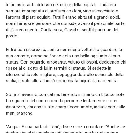
In un ristorante di lusso nel cuore della capitale, l’aria era
sempre impregnata di profumi costosi, vino invecchiato e
l’aroma di piatti squisiti. Tutti lì erano abituati a grandi soldi,
nomi famosi e persone che consideravano il personale parte
dell’arredamento. Quella sera, Gavriil si sentì il padrone del
posto.
Entrò con sicurezza, senza nemmeno voltarsi a guardare la
sua amante, come se fosse solo una bella aggiunta al suo
status. Con sguardo arrogante, valutò gli ospiti, decidendo chi
fosse al di sotto di lui in termini di status. Si sedette in
silenzio al tavolo migliore, appoggiandosi allo schienale della
sedia, e solo allora lanciò un’occhiata pigra alla cameriera.
Sofia si avvicinò con calma, tenendo in mano un blocco note.
Lo sguardo del ricco uomo la percorse lentamente e con
disprezzo, dai capelli alle scarpe consumate, indugiando sulle
mani stanche.
“Acqua. E una carta dei vini”, disse senza guardare. “Anche se
dubito che ci sia qualcosa di decente in una bettola come