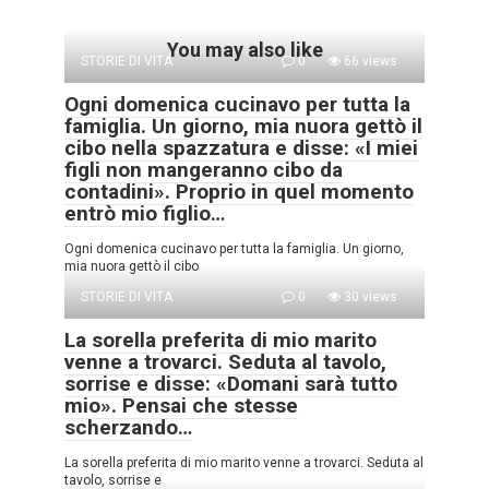
You may also like
STORIE DI VITA
0
66 views
Ogni domenica cucinavo per tutta la
famiglia. Un giorno, mia nuora gettò il
cibo nella spazzatura e disse: «I miei
figli non mangeranno cibo da
contadini». Proprio in quel momento
entrò mio figlio…
Ogni domenica cucinavo per tutta la famiglia. Un giorno,
mia nuora gettò il cibo
STORIE DI VITA
0
30 views
La sorella preferita di mio marito
venne a trovarci. Seduta al tavolo,
sorrise e disse: «Domani sarà tutto
mio». Pensai che stesse
scherzando…
La sorella preferita di mio marito venne a trovarci. Seduta al
tavolo, sorrise e