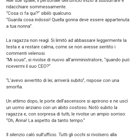
Alle sue spalle, il personale dell’ufficio iniziò a sussurrare e
ridacchiare sommessamente.
“Cosa ci fa qui?” sibilò qualcuno.
“Guarda cosa indossi! Quella gonna deve essere appartenuta
a tua nonna”.
La ragazza non reagì. Si limitò ad abbassare leggermente la
testa e a restare calma, come se non avesse sentito i
commenti velenosi.
“Mi scusi”, si rivolse di nuovo all’amministratore, “quando può
ricevermi il suo CEO?”
“L’avevo avvertito di lei; arriverà subito”, rispose con una
smorfia.
Un attimo dopo, le porte dell’ascensore si aprirono e ne uscì
un uomo anziano con un abito costoso. Notò subito la
ragazza e, con sorpresa di tutti, le rivolse un ampio sorriso:
“Oh, Anna! La aspetto da tanto tempo.”
Il silenzio calò sull’ufficio. Tutti gli occhi si rivolsero alla