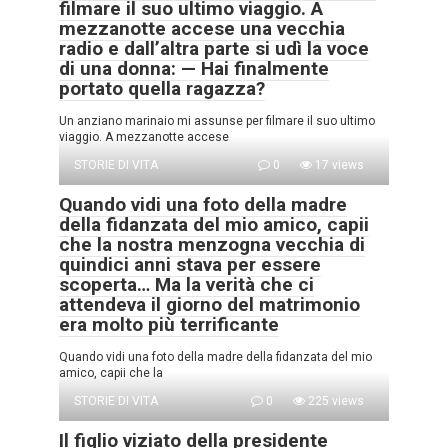
filmare il suo ultimo viaggio. A
mezzanotte accese una vecchia
radio e dall’altra parte si udì la voce
di una donna: — Hai finalmente
portato quella ragazza?
Un anziano marinaio mi assunse per filmare il suo ultimo
viaggio. A mezzanotte accese
STORIE DI VITA
0
17 views
Quando vidi una foto della madre
della fidanzata del mio amico, capii
che la nostra menzogna vecchia di
quindici anni stava per essere
scoperta… Ma la verità che ci
attendeva il giorno del matrimonio
era molto più terrificante
Quando vidi una foto della madre della fidanzata del mio
amico, capii che la
STORIE DI VITA
0
225 views
Il figlio viziato della presidente