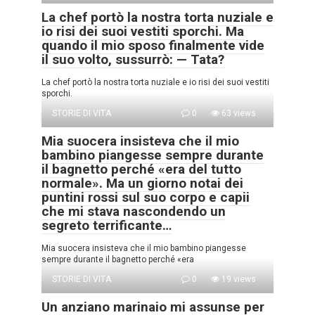
La chef portò la nostra torta nuziale e
io risi dei suoi vestiti sporchi. Ma
quando il mio sposo finalmente vide
il suo volto, sussurrò: — Tata?
La chef portò la nostra torta nuziale e io risi dei suoi vestiti
sporchi.
STORIE DI VITA
0
63 views
Mia suocera insisteva che il mio
bambino piangesse sempre durante
il bagnetto perché «era del tutto
normale». Ma un giorno notai dei
puntini rossi sul suo corpo e capii
che mi stava nascondendo un
segreto terrificante…
Mia suocera insisteva che il mio bambino piangesse
sempre durante il bagnetto perché «era
STORIE DI VITA
0
19 views
Un anziano marinaio mi assunse per