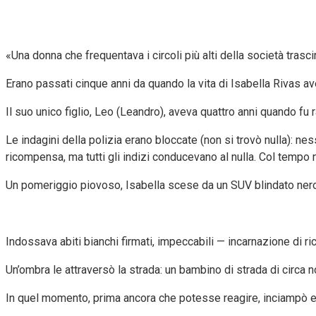
«Una donna che frequentava i circoli più alti della società tras
Erano passati cinque anni da quando la vita di Isabella Rivas av
Il suo unico figlio, Leo (Leandro), aveva quattro anni quando fu
Le indagini della polizia erano bloccate (non si trovò nulla): ne
ricompensa, ma tutti gli indizi conducevano al nulla. Col tempo n
Un pomeriggio piovoso, Isabella scese da un SUV blindato nero al
Indossava abiti bianchi firmati, impeccabili — incarnazione di ric
Un’ombra le attraversò la strada: un bambino di strada di circa no
In quel momento, prima ancora che potesse reagire, inciampò 