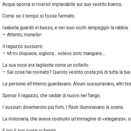
Acqua sporca si riversò implacabile sul suo vestito bianco.
Come se il tempo si fosse fermato.
Isabella guardò in basso, e nei suoi occhi lampeggiò la rabbia.
— Attento, monello!
Il ragazzo sussurrò:
— M-mi dispiace, signora… volevo solo mangiare…
La sua voce era tagliente come un coltello.
— Sai cosa hai rovinato? Questo vestito costa più di tutta la tu
Le persone all’interno guardavano. Alcuni sussurravano, altri tira
Spinse il ragazzo, che cadde di nuovo nel fango.
I sussurri diventarono più forti. I flash illuminavano la scena.
La milionaria, che aveva costruito un’immagine di «eleganza», s
E poi il suo cuore si fermò.