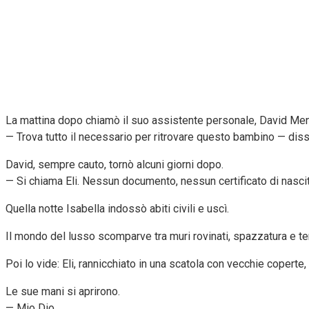
La mattina dopo chiamò il suo assistente personale, David Me
— Trova tutto il necessario per ritrovare questo bambino — dis
David, sempre cauto, tornò alcuni giorni dopo.
— Si chiama Eli. Nessun documento, nessun certificato di nascita.
Quella notte Isabella indossò abiti civili e uscì.
Il mondo del lusso scomparve tra muri rovinati, spazzatura e t
Poi lo vide: Eli, rannicchiato in una scatola con vecchie coper
Le sue mani si aprirono.
— Mio Dio…