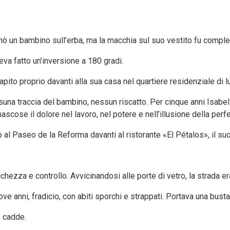
cinò un bambino sull’erba, ma la macchia sul suo vestito fu compl
eva fatto un’inversione a 180 gradi.
 rapito proprio davanti alla sua casa nel quartiere residenziale d
ssuna traccia del bambino, nessun riscatto. Per cinque anni Isabel
ascose il dolore nel lavoro, nel potere e nell’illusione della perf
 Paseo de la Reforma davanti al ristorante «El Pétalos», il suo l
chezza e controllo. Avvicinandosi alle porte di vetro, la strada er
ve anni, fradicio, con abiti sporchi e strappati. Portava una busta 
e cadde.