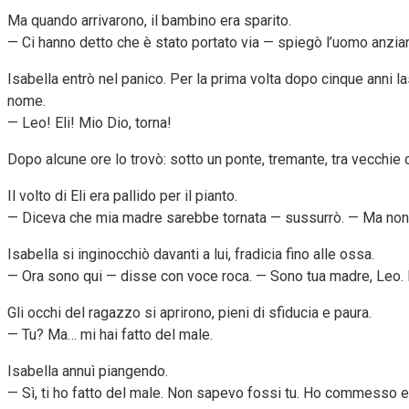
Ma quando arrivarono, il bambino era sparito.
— Ci hanno detto che è stato portato via — spiegò l’uomo anziano
Isabella entrò nel panico. Per la prima volta dopo cinque anni l
nome.
— Leo! Eli! Mio Dio, torna!
Dopo alcune ore lo trovò: sotto un ponte, tremante, tra vecchie 
Il volto di Eli era pallido per il pianto.
— Diceva che mia madre sarebbe tornata — sussurrò. — Ma non 
Isabella si inginocchiò davanti a lui, fradicia fino alle ossa.
— Ora sono qui — disse con voce roca. — Sono tua madre, Leo. 
Gli occhi del ragazzo si aprirono, pieni di sfiducia e paura.
— Tu? Ma… mi hai fatto del male.
Isabella annuì piangendo.
— Sì, ti ho fatto del male. Non sapevo fossi tu. Ho commesso err