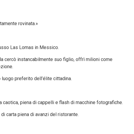
etamente rovinata.»
i lusso Las Lomas in Messico.
la cercò instancabilmente suo figlio, offrì milioni come
ezione.
uogo preferito dell’élite cittadina.
a caotica, piena di cappelli e flash di macchine fotografiche.
di carta piena di avanzi del ristorante.