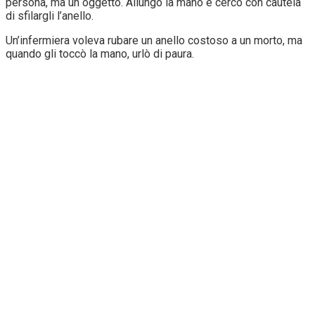
persona, ma un oggetto. Allungò la mano e cercò con cautela
di sfilargli l’anello.
Un’infermiera voleva rubare un anello costoso a un morto, ma
quando gli toccò la mano, urlò di paura.