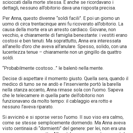
scioccati dalla morte stessa. E anche se ricordavano i
dettagli, nessuno all’obitorio dava una risposta precisa.
Per Anna, questo divenne “soldi facili”. E poi un giorno un
uomo di circa trentacinque anni fu ricoverato all’obitorio. La
causa della morte era un arresto cardiaco. Giovane, non
vecchio, e chiaramente di famiglia benestante: i vestiti erano
costosi e ben tenuti. Ma soprattutto, Anna era interessata
all’anello d’oro che aveva all’anulare. Spesso, solido, con una
lucentezza tenue – chiaramente non un gingillo da quattro
soldi.
“Probabilmente costoso…” le balenò nella mente.
Decise di aspettare il momento giusto. Quella sera, quando il
medico di turno se ne andò e l’inserviente portò la barella
nella stanza accanto, Anna rimase sola con l’uomo. Sapeva
che le telecamere in quella parte dell’obitorio non
funzionavano da molto tempo: il cablaggio era rotto e
nessuno l’aveva riparato.
Si avvicinò e si sporse verso l’uomo. Il suo viso era calmo,
come se stesse semplicemente dormendo. Ma Anna aveva
visto centinaia di “dormienti” del genere: per lei, non era una