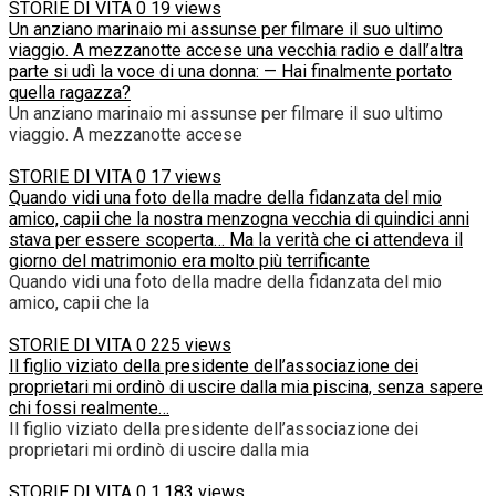
STORIE DI VITA
0
19 views
Un anziano marinaio mi assunse per filmare il suo ultimo
viaggio. A mezzanotte accese una vecchia radio e dall’altra
parte si udì la voce di una donna: — Hai finalmente portato
quella ragazza?
Un anziano marinaio mi assunse per filmare il suo ultimo
viaggio. A mezzanotte accese
STORIE DI VITA
0
17 views
Quando vidi una foto della madre della fidanzata del mio
amico, capii che la nostra menzogna vecchia di quindici anni
stava per essere scoperta… Ma la verità che ci attendeva il
giorno del matrimonio era molto più terrificante
Quando vidi una foto della madre della fidanzata del mio
amico, capii che la
STORIE DI VITA
0
225 views
Il figlio viziato della presidente dell’associazione dei
proprietari mi ordinò di uscire dalla mia piscina, senza sapere
chi fossi realmente…
Il figlio viziato della presidente dell’associazione dei
proprietari mi ordinò di uscire dalla mia
STORIE DI VITA
0
1.183 views