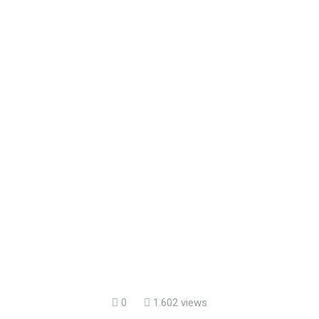
0
1.602 views