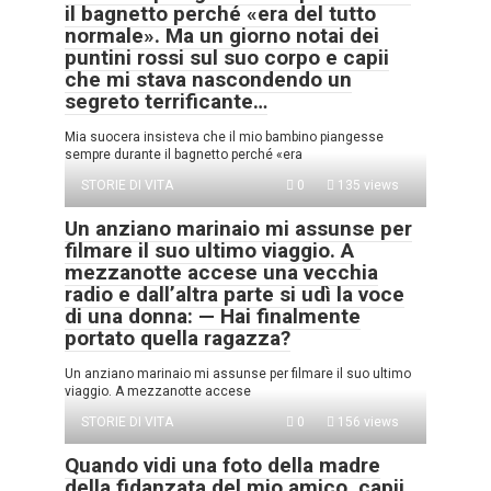
il bagnetto perché «era del tutto
normale». Ma un giorno notai dei
puntini rossi sul suo corpo e capii
che mi stava nascondendo un
segreto terrificante…
Mia suocera insisteva che il mio bambino piangesse
sempre durante il bagnetto perché «era
STORIE DI VITA
0
135 views
Un anziano marinaio mi assunse per
filmare il suo ultimo viaggio. A
mezzanotte accese una vecchia
radio e dall’altra parte si udì la voce
di una donna: — Hai finalmente
portato quella ragazza?
Un anziano marinaio mi assunse per filmare il suo ultimo
viaggio. A mezzanotte accese
STORIE DI VITA
0
156 views
Quando vidi una foto della madre
della fidanzata del mio amico, capii