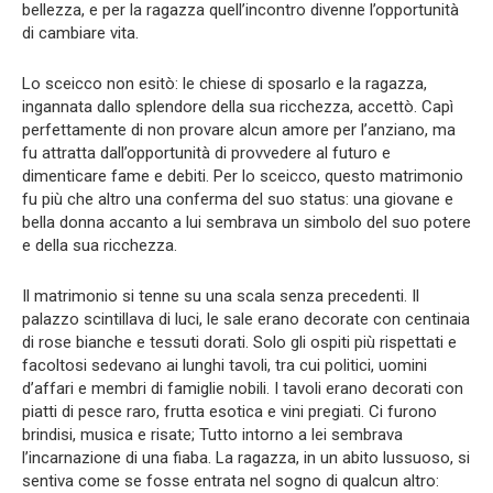
bellezza, e per la ragazza quell’incontro divenne l’opportunità
di cambiare vita.
Lo sceicco non esitò: le chiese di sposarlo e la ragazza,
ingannata dallo splendore della sua ricchezza, accettò. Capì
perfettamente di non provare alcun amore per l’anziano, ma
fu attratta dall’opportunità di provvedere al futuro e
dimenticare fame e debiti. Per lo sceicco, questo matrimonio
fu più che altro una conferma del suo status: una giovane e
bella donna accanto a lui sembrava un simbolo del suo potere
e della sua ricchezza.
Il matrimonio si tenne su una scala senza precedenti. Il
palazzo scintillava di luci, le sale erano decorate con centinaia
di rose bianche e tessuti dorati. Solo gli ospiti più rispettati e
facoltosi sedevano ai lunghi tavoli, tra cui politici, uomini
d’affari e membri di famiglie nobili. I tavoli erano decorati con
piatti di pesce raro, frutta esotica e vini pregiati. Ci furono
brindisi, musica e risate; Tutto intorno a lei sembrava
l’incarnazione di una fiaba. La ragazza, in un abito lussuoso, si
sentiva come se fosse entrata nel sogno di qualcun altro: