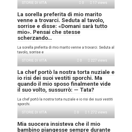
STORIE DI VITA
0
17 views
La sorella preferita di mio marito
venne a trovarci. Seduta al tavolo,
sorrise e disse: «Domani sarà tutto
mio». Pensai che stesse
scherzando…
La sorella preferita di mio marito venne a trovarci. Seduta al
tavolo, sorrise e
STORIE DI VITA
0
227 views
La chef portò la nostra torta nuziale e
io risi dei suoi vestiti sporchi. Ma
quando il mio sposo finalmente vide
il suo volto, sussurrò: — Tata?
La chef portò la nostra torta nuziale e io risi dei suoi vestiti
sporchi.
STORIE DI VITA
0
1.272 views
Mia suocera insisteva che il mio
bambino piangesse sempre durante