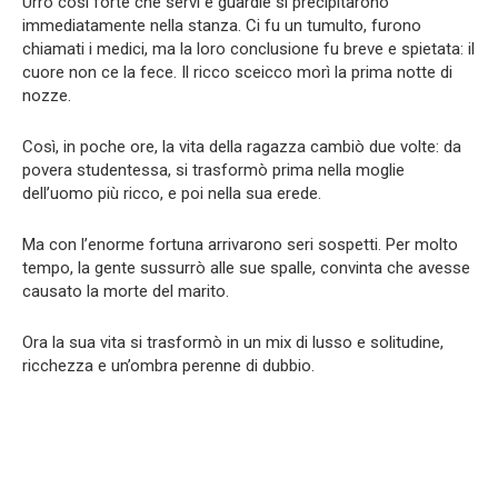
Urrò così forte che servi e guardie si precipitarono
immediatamente nella stanza. Ci fu un tumulto, furono
chiamati i medici, ma la loro conclusione fu breve e spietata: il
cuore non ce la fece. Il ricco sceicco morì la prima notte di
nozze.
Così, in poche ore, la vita della ragazza cambiò due volte: da
povera studentessa, si trasformò prima nella moglie
dell’uomo più ricco, e poi nella sua erede.
Ma con l’enorme fortuna arrivarono seri sospetti. Per molto
tempo, la gente sussurrò alle sue spalle, convinta che avesse
causato la morte del marito.
Ora la sua vita si trasformò in un mix di lusso e solitudine,
ricchezza e un’ombra perenne di dubbio.