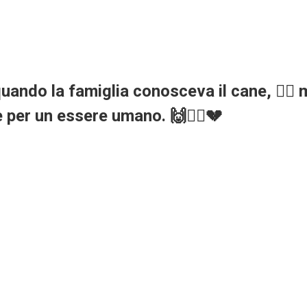
o la famiglia conosceva il cane, 🐕‍🦺 ma 
e per un essere umano. 🙌🧍‍♂️💔