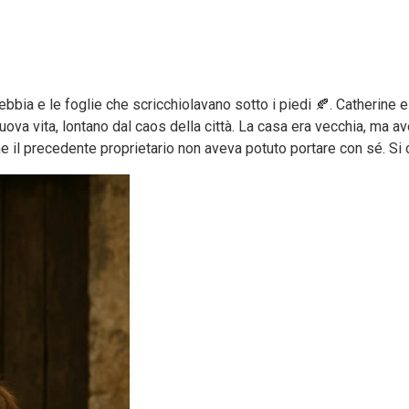
bia e le foglie che scricchiolavano sotto i piedi 🍂. Catherine e s
ova vita, lontano dal caos della città. La casa era vecchia, ma ave
he il precedente proprietario non aveva potuto portare con sé. Si