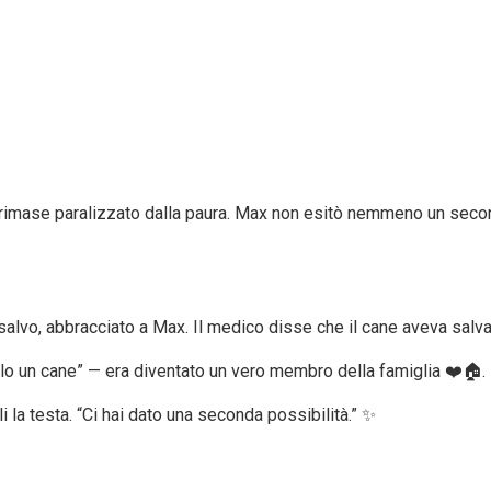
s rimase paralizzato dalla paura. Max non esitò nemmeno un secondo
lvo, abbracciato a Max. Il medico disse che il cane aveva salvato
olo un cane” — era diventato un vero membro della famiglia ❤️🏠.
la testa. “Ci hai dato una seconda possibilità.” ✨