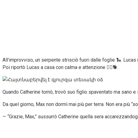
All’improvviso, un serpente strisciò fuori dalle foglie 🐍. Luca
Poi riportò Lucas a casa con calma e attenzione 🚶‍♂️🐕.
Quando Catherine tornò, trovò suo figlio spaventato ma sano e sa
Da quel giorno, Max non dormì mai più per terra. Non era più “s
— “Grazie, Max,” sussurrò Catherine quella sera accarezzandogli 