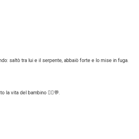
: saltò tra lui e il serpente, abbaiò forte e lo mise in fuga.
 la vita del bambino 👨‍⚕️💬.