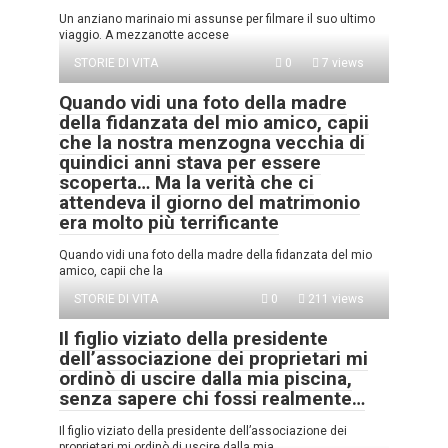
Un anziano marinaio mi assunse per filmare il suo ultimo
viaggio. A mezzanotte accese
STORIE DI VITA
0
7 views
Quando vidi una foto della madre
della fidanzata del mio amico, capii
che la nostra menzogna vecchia di
quindici anni stava per essere
scoperta… Ma la verità che ci
attendeva il giorno del matrimonio
era molto più terrificante
Quando vidi una foto della madre della fidanzata del mio
amico, capii che la
STORIE DI VITA
0
211 views
Il figlio viziato della presidente
dell’associazione dei proprietari mi
ordinò di uscire dalla mia piscina,
senza sapere chi fossi realmente…
Il figlio viziato della presidente dell’associazione dei
proprietari mi ordinò di uscire dalla mia