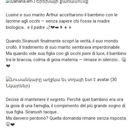
Lusine e suo marito Arthur accettarono il bambino con le
lacrime agli occhi — senza sapere chi fosse la madre
biologica… e il padre 🌙💔➡️👩‍👧‍👦
Quando Siranush finalmente scoprì la verità, il suo mondo
crollò. Il tradimento di suo marito sembrava imperdonabile.
Ma quando vide sua figlia con gli occhi pieni di luce, il bambino
tra le braccia, colma di gioia materna — rimase in silenzio… 🤐
💔
Decise di mantenere il segreto. Perché quel bambino era ora
la gioia di una famiglia, il compimento del più grande sogno di
sua figlia. Siranush tacque…
Ma davvero perdonò? Quella domanda rimane senza risposta.
🤫❤️