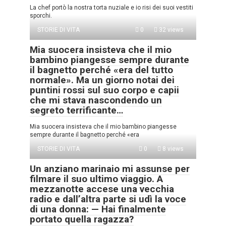
La chef portò la nostra torta nuziale e io risi dei suoi vestiti
sporchi.
STORIE DI VITA
0
32 views
Mia suocera insisteva che il mio
bambino piangesse sempre durante
il bagnetto perché «era del tutto
normale». Ma un giorno notai dei
puntini rossi sul suo corpo e capii
che mi stava nascondendo un
segreto terrificante…
Mia suocera insisteva che il mio bambino piangesse
sempre durante il bagnetto perché «era
STORIE DI VITA
0
8 views
Un anziano marinaio mi assunse per
filmare il suo ultimo viaggio. A
mezzanotte accese una vecchia
radio e dall’altra parte si udì la voce
di una donna: — Hai finalmente
portato quella ragazza?