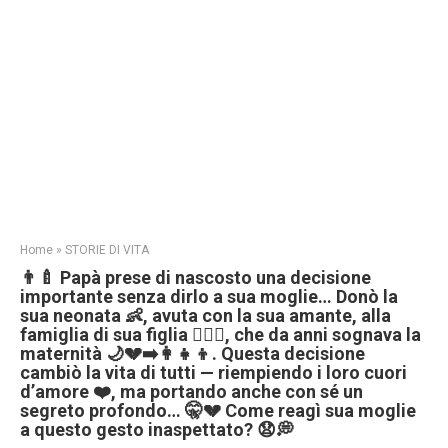
Home
»
STORIE DI VITA
👨‍🍼 Papà prese di nascosto una decisione
importante senza dirlo a sua moglie… Donò la
sua neonata 👶, avuta con la sua amante, alla
famiglia di sua figlia 👩‍❤️‍👨, che da anni sognava la
maternità 🌙💔➡️👩‍👧‍👦. Questa decisione
cambiò la vita di tutti — riempiendo i loro cuori
d’amore ❤️, ma portando anche con sé un
segreto profondo… 🤫💔 Come reagì sua moglie
a questo gesto inaspettato? 😧💭