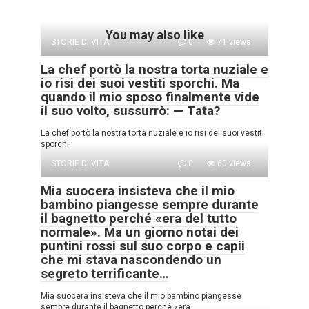
You may also like
STORIE DI VITA
0
71 views
La chef portò la nostra torta nuziale e
io risi dei suoi vestiti sporchi. Ma
quando il mio sposo finalmente vide
il suo volto, sussurrò: — Tata?
La chef portò la nostra torta nuziale e io risi dei suoi vestiti
sporchi.
STORIE DI VITA
0
60 views
Mia suocera insisteva che il mio
bambino piangesse sempre durante
il bagnetto perché «era del tutto
normale». Ma un giorno notai dei
puntini rossi sul suo corpo e capii
che mi stava nascondendo un
segreto terrificante…
Mia suocera insisteva che il mio bambino piangesse
sempre durante il bagnetto perché «era