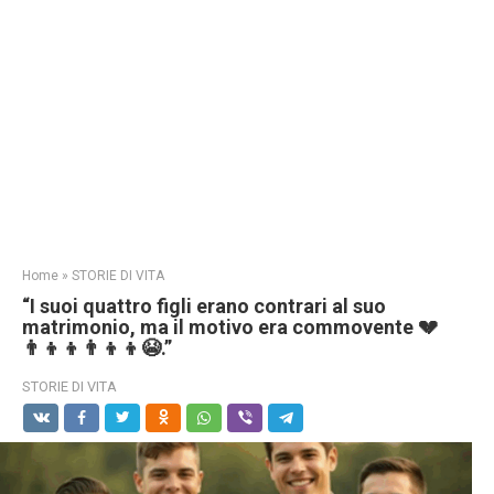
Home
»
STORIE DI VITA
“I suoi quattro figli erano contrari al suo
matrimonio, ma il motivo era commovente 💔
👨‍👦‍👦👨‍👦‍👦😭.”
STORIE DI VITA