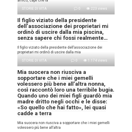
amico, capii che la
STORIE DI VITA
0
223 views
Il figlio viziato della presidente
dell’associazione dei proprietari mi
ordinò di uscire dalla mia piscina,
senza sapere chi fossi realmente…
Il figlio viziato della presidente dell’associazione dei
proprietari mi ordinò di uscire dalla mia
STORIE DI VITA
0
1.174 views
Mia suocera non riusciva a
sopportare che i miei gemelli
volessero più bene all’altra nonna,
così raccontò loro una terribile bugia.
Quando uno dei miei figli guardò mia
madre dritto negli occhi e le disse:
«So quello che hai fatto», lei quasi
cadde a terra
Mia suocera non riusciva a sopportare che i miei gemelli
volessero più bene all’altra