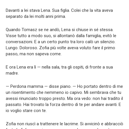
Davanti a lei stava Lena. Sua figlia. Colei che la vita aveva
separato da lei molti anni prima.
Quando Tomasz se ne andò, Lena si chiuse in sé stessa.
Visse tutto a modo suo, si allontanò dalla famiglia, evitò le
conversazioni. E a un certo punto tra loro calò un silenzio.
Lungo. Doloroso. Zofia più volte aveva voluto fare il primo
passo, ma non sapeva come.
E ora Lena era lì — nella sala, tra gli ospiti, di fronte a sua
madre.
— Perdona mamma — disse piano. — Ho portato dentro di me
un risentimento che nemmeno io capivo. Mi sembrava che tu
avessi rinunciato troppo presto. Ma ora vedo: non hai tradito il
passato. Hai trovato la forza dentro di te per andare avanti. E
io voglio stare con te.
Zofia non riuscì a trattenere le lacrime. Si avvicinò e abbracciò