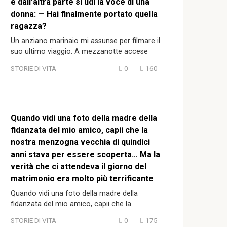
e dall’altra parte si udì la voce di una
donna: — Hai finalmente portato quella
ragazza?
Un anziano marinaio mi assunse per filmare il
suo ultimo viaggio. A mezzanotte accese
STORIE DI VITA
0
160
Quando vidi una foto della madre della
fidanzata del mio amico, capii che la
nostra menzogna vecchia di quindici
anni stava per essere scoperta… Ma la
verità che ci attendeva il giorno del
matrimonio era molto più terrificante
Quando vidi una foto della madre della
fidanzata del mio amico, capii che la
STORIE DI VITA
0
175