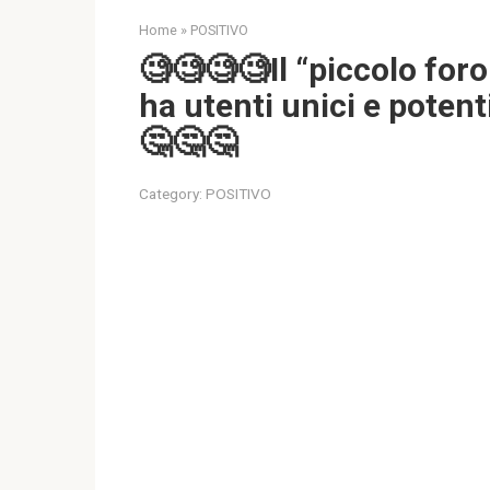
Home
»
POSITIVO
🧐🧐🧐🧐Il “piccolo for
ha utenti unici e potent
🤔🤔🤔
Category:
POSITIVO