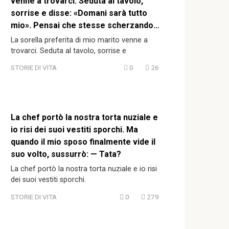
venne a trovarci. Seduta al tavolo,
sorrise e disse: «Domani sarà tutto
mio». Pensai che stesse scherzando…
La sorella preferita di mio marito venne a
trovarci. Seduta al tavolo, sorrise e
STORIE DI VITA
0
26
La chef portò la nostra torta nuziale e
io risi dei suoi vestiti sporchi. Ma
quando il mio sposo finalmente vide il
suo volto, sussurrò: — Tata?
La chef portò la nostra torta nuziale e io risi
dei suoi vestiti sporchi.
STORIE DI VITA
0
279