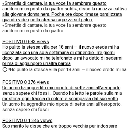
«Smettila di cantare, la tua voce fa sembrare questo
auditorium un posto da quattro soldi», disse la ragazza cattiva
alla giovane donna nera. Poche ore dopo rimase paralizzata
quando vide quella stessa ragazza sul palco.
«Smettila di cantare, la tua voce fa sembrare questo
auditorium un posto da quattro
POSITIVO
0
683 views
Ho pulito la stessa villa per 18 anni — il nuovo erede mi ha
licenziata con una sola settimana di stipendio. Tre giorni
dopo, un avvocato mi ha telefonato e mi ha detto di sedermi
prima di aggiungere un’altra parola
⭕‼️Ho pulito la stessa villa per 18 anni — il nuovo erede mi ha
POSITIVO
0
376 views
Un uomo ha aggredito mio nipote di sette anni all’aeroporto,
senza sapere chi fossi… Quando ha letto le parole sulla mia
mostrina, ogni traccia di colore è scomparsa dal suo volto
Un uomo ha aggredito mio nipote di sette anni all’aeroporto,
senza sapere chi fossi…
POSITIVO
0
1.346 views
Suo marito le disse che era troppo vecchia per indossare