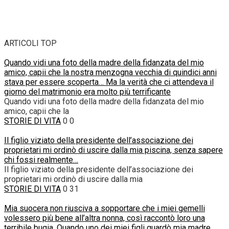
ARTICOLI TOP
Quando vidi una foto della madre della fidanzata del mio
amico, capii che la nostra menzogna vecchia di quindici anni
stava per essere scoperta… Ma la verità che ci attendeva il
giorno del matrimonio era molto più terrificante
Quando vidi una foto della madre della fidanzata del mio
amico, capii che la
STORIE DI VITA
0
0
Il figlio viziato della presidente dell’associazione dei
proprietari mi ordinò di uscire dalla mia piscina, senza sapere
chi fossi realmente…
Il figlio viziato della presidente dell’associazione dei
proprietari mi ordinò di uscire dalla mia
STORIE DI VITA
0
31
Mia suocera non riusciva a sopportare che i miei gemelli
volessero più bene all’altra nonna, così raccontò loro una
terribile bugia. Quando uno dei miei figli guardò mia madre