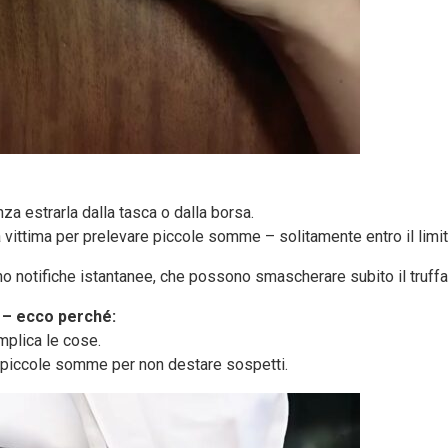
a estrarla dalla tasca o dalla borsa.
a vittima per prelevare piccole somme – solitamente entro il lim
o notifiche istantanee, che possono smascherare subito il truffa
i – ecco perché:
mplica le cose.
vano piccole somme per non destare sospetti.