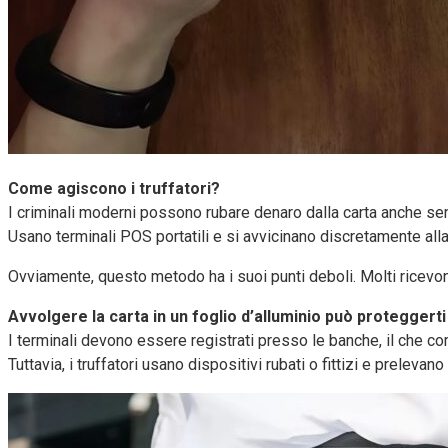
Come agiscono i truffatori?
I criminali moderni possono rubare denaro dalla carta anche senz
Usano terminali POS portatili e si avvicinano discretamente all
Ovviamente, questo metodo ha i suoi punti deboli. Molti ricevon
Avvolgere la carta in un foglio d’alluminio può proteggert
I terminali devono essere registrati presso le banche, il che co
Tuttavia, i truffatori usano dispositivi rubati o fittizi e prele