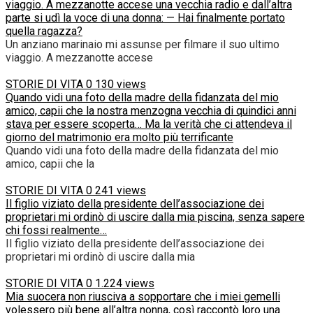
viaggio. A mezzanotte accese una vecchia radio e dall’altra
parte si udì la voce di una donna: — Hai finalmente portato
quella ragazza?
Un anziano marinaio mi assunse per filmare il suo ultimo
viaggio. A mezzanotte accese
STORIE DI VITA
0
130 views
Quando vidi una foto della madre della fidanzata del mio
amico, capii che la nostra menzogna vecchia di quindici anni
stava per essere scoperta… Ma la verità che ci attendeva il
giorno del matrimonio era molto più terrificante
Quando vidi una foto della madre della fidanzata del mio
amico, capii che la
STORIE DI VITA
0
241 views
Il figlio viziato della presidente dell’associazione dei
proprietari mi ordinò di uscire dalla mia piscina, senza sapere
chi fossi realmente…
Il figlio viziato della presidente dell’associazione dei
proprietari mi ordinò di uscire dalla mia
STORIE DI VITA
0
1.224 views
Mia suocera non riusciva a sopportare che i miei gemelli
volessero più bene all’altra nonna, così raccontò loro una