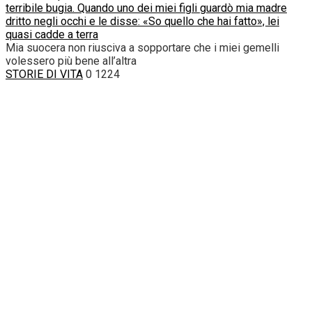
terribile bugia. Quando uno dei miei figli guardò mia madre
dritto negli occhi e le disse: «So quello che hai fatto», lei
quasi cadde a terra
Mia suocera non riusciva a sopportare che i miei gemelli
volessero più bene all’altra
STORIE DI VITA
0
1224