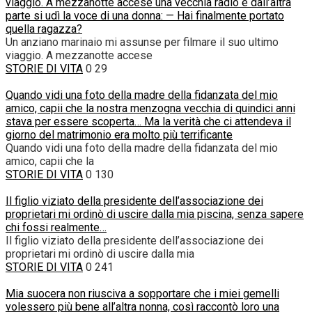
viaggio. A mezzanotte accese una vecchia radio e dall’altra
parte si udì la voce di una donna: — Hai finalmente portato
quella ragazza?
Un anziano marinaio mi assunse per filmare il suo ultimo
viaggio. A mezzanotte accese
STORIE DI VITA
0
29
Quando vidi una foto della madre della fidanzata del mio
amico, capii che la nostra menzogna vecchia di quindici anni
stava per essere scoperta… Ma la verità che ci attendeva il
giorno del matrimonio era molto più terrificante
Quando vidi una foto della madre della fidanzata del mio
amico, capii che la
STORIE DI VITA
0
130
Il figlio viziato della presidente dell’associazione dei
proprietari mi ordinò di uscire dalla mia piscina, senza sapere
chi fossi realmente…
Il figlio viziato della presidente dell’associazione dei
proprietari mi ordinò di uscire dalla mia
STORIE DI VITA
0
241
Mia suocera non riusciva a sopportare che i miei gemelli
volessero più bene all’altra nonna, così raccontò loro una