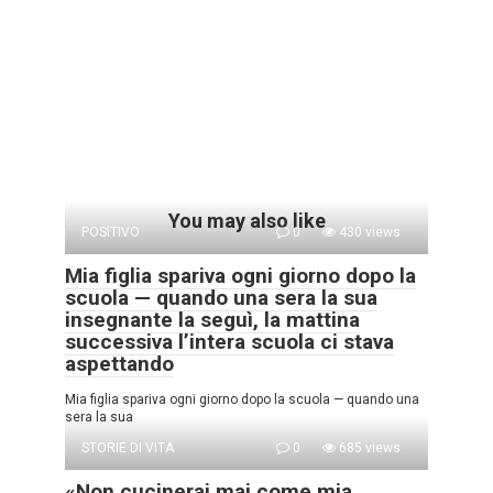
You may also like
POSITIVO
0
430 views
Mia figlia spariva ogni giorno dopo la
scuola — quando una sera la sua
insegnante la seguì, la mattina
successiva l’intera scuola ci stava
aspettando
Mia figlia spariva ogni giorno dopo la scuola — quando una
sera la sua
STORIE DI VITA
0
685 views
«Non cucinerai mai come mia