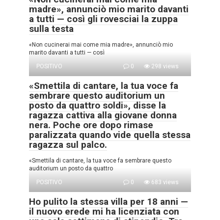
madre», annunciò mio marito davanti
a tutti — così gli rovesciai la zuppa
sulla testa
«Non cucinerai mai come mia madre», annunciò mio
marito davanti a tutti — così
POSITIVO
0
298 views
«Smettila di cantare, la tua voce fa
sembrare questo auditorium un
posto da quattro soldi», disse la
ragazza cattiva alla giovane donna
nera. Poche ore dopo rimase
paralizzata quando vide quella stessa
ragazza sul palco.
«Smettila di cantare, la tua voce fa sembrare questo
auditorium un posto da quattro
POSITIVO
0
683 views
Ho pulito la stessa villa per 18 anni —
il nuovo erede mi ha licenziata con