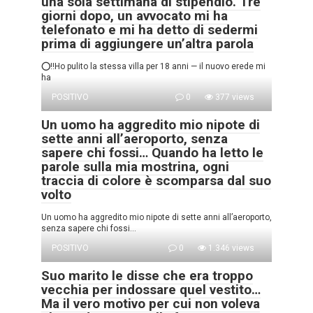
una sola settimana di stipendio. Tre
giorni dopo, un avvocato mi ha
telefonato e mi ha detto di sedermi
prima di aggiungere un’altra parola
⭕‼️Ho pulito la stessa villa per 18 anni — il nuovo erede mi
ha
POSITIVO
0
377 views
Un uomo ha aggredito mio nipote di
sette anni all’aeroporto, senza
sapere chi fossi… Quando ha letto le
parole sulla mia mostrina, ogni
traccia di colore è scomparsa dal suo
volto
Un uomo ha aggredito mio nipote di sette anni all’aeroporto,
senza sapere chi fossi…
POSITIVO
0
1.346 views
Suo marito le disse che era troppo
vecchia per indossare quel vestito…
Ma il vero motivo per cui non voleva