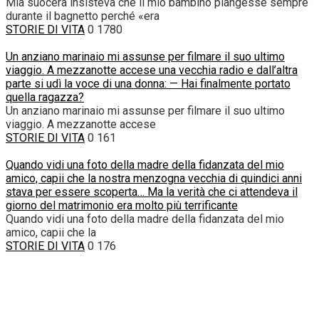
Mia suocera insisteva che il mio bambino piangesse sempre
durante il bagnetto perché «era
STORIE DI VITA
0
1780
Un anziano marinaio mi assunse per filmare il suo ultimo
viaggio. A mezzanotte accese una vecchia radio e dall’altra
parte si udì la voce di una donna: — Hai finalmente portato
quella ragazza?
Un anziano marinaio mi assunse per filmare il suo ultimo
viaggio. A mezzanotte accese
STORIE DI VITA
0
161
Quando vidi una foto della madre della fidanzata del mio
amico, capii che la nostra menzogna vecchia di quindici anni
stava per essere scoperta… Ma la verità che ci attendeva il
giorno del matrimonio era molto più terrificante
Quando vidi una foto della madre della fidanzata del mio
amico, capii che la
STORIE DI VITA
0
176