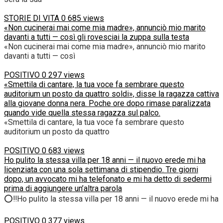
STORIE DI VITA
0
685 views
«Non cucinerai mai come mia madre», annunciò mio marito
davanti a tutti — così gli rovesciai la zuppa sulla testa
«Non cucinerai mai come mia madre», annunciò mio marito
davanti a tutti — così
POSITIVO
0
297 views
«Smettila di cantare, la tua voce fa sembrare questo
auditorium un posto da quattro soldi», disse la ragazza cattiva
alla giovane donna nera. Poche ore dopo rimase paralizzata
quando vide quella stessa ragazza sul palco.
«Smettila di cantare, la tua voce fa sembrare questo
auditorium un posto da quattro
POSITIVO
0
683 views
Ho pulito la stessa villa per 18 anni — il nuovo erede mi ha
licenziata con una sola settimana di stipendio. Tre giorni
dopo, un avvocato mi ha telefonato e mi ha detto di sedermi
prima di aggiungere un’altra parola
⭕‼️Ho pulito la stessa villa per 18 anni — il nuovo erede mi ha
POSITIVO
0
377 views