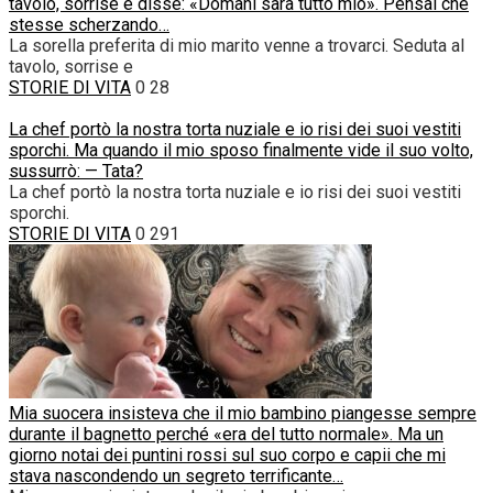
tavolo, sorrise e disse: «Domani sarà tutto mio». Pensai che
stesse scherzando…
La sorella preferita di mio marito venne a trovarci. Seduta al
tavolo, sorrise e
STORIE DI VITA
0
28
La chef portò la nostra torta nuziale e io risi dei suoi vestiti
sporchi. Ma quando il mio sposo finalmente vide il suo volto,
sussurrò: — Tata?
La chef portò la nostra torta nuziale e io risi dei suoi vestiti
sporchi.
STORIE DI VITA
0
291
Mia suocera insisteva che il mio bambino piangesse sempre
durante il bagnetto perché «era del tutto normale». Ma un
giorno notai dei puntini rossi sul suo corpo e capii che mi
stava nascondendo un segreto terrificante…