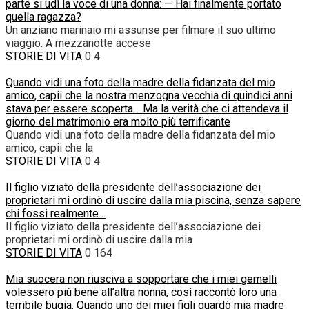
parte si udì la voce di una donna: — Hai finalmente portato
quella ragazza?
Un anziano marinaio mi assunse per filmare il suo ultimo
viaggio. A mezzanotte accese
STORIE DI VITA
0
4
Quando vidi una foto della madre della fidanzata del mio
amico, capii che la nostra menzogna vecchia di quindici anni
stava per essere scoperta… Ma la verità che ci attendeva il
giorno del matrimonio era molto più terrificante
Quando vidi una foto della madre della fidanzata del mio
amico, capii che la
STORIE DI VITA
0
4
Il figlio viziato della presidente dell’associazione dei
proprietari mi ordinò di uscire dalla mia piscina, senza sapere
chi fossi realmente…
Il figlio viziato della presidente dell’associazione dei
proprietari mi ordinò di uscire dalla mia
STORIE DI VITA
0
164
Mia suocera non riusciva a sopportare che i miei gemelli
volessero più bene all’altra nonna, così raccontò loro una
terribile bugia. Quando uno dei miei figli guardò mia madre