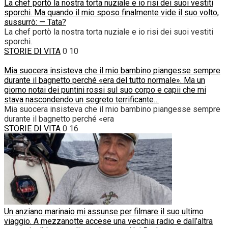
La chef portò la nostra torta nuziale e io risi dei suoi vestiti
sporchi. Ma quando il mio sposo finalmente vide il suo volto,
sussurrò: — Tata?
La chef portò la nostra torta nuziale e io risi dei suoi vestiti
sporchi.
STORIE DI VITA
0
10
Mia suocera insisteva che il mio bambino piangesse sempre
durante il bagnetto perché «era del tutto normale». Ma un
giorno notai dei puntini rossi sul suo corpo e capii che mi
stava nascondendo un segreto terrificante…
Mia suocera insisteva che il mio bambino piangesse sempre
durante il bagnetto perché «era
STORIE DI VITA
0
16
Un anziano marinaio mi assunse per filmare il suo ultimo
viaggio. A mezzanotte accese una vecchia radio e dall’altra