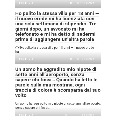
POSITIVO
0
683 views
Ho pulito la stessa villa per 18 anni —
il nuovo erede mi ha licenziata con
una sola settimana di stipendio. Tre
giorni dopo, un avvocato mi ha
telefonato e mi ha detto di sedermi
prima di aggiungere un’altra parola
⭕‼️Ho pulito la stessa villa per 18 anni — il nuovo erede mi
ha
POSITIVO
0
376 views
Un uomo ha aggredito mio nipote di
sette anni all’aeroporto, senza
sapere chi fossi… Quando ha letto le
parole sulla mia mostrina, ogni
traccia di colore è scomparsa dal suo
volto
Un uomo ha aggredito mio nipote di sette anni all’aeroporto,
senza sapere chi fossi…
POSITIVO
0
1.346 views