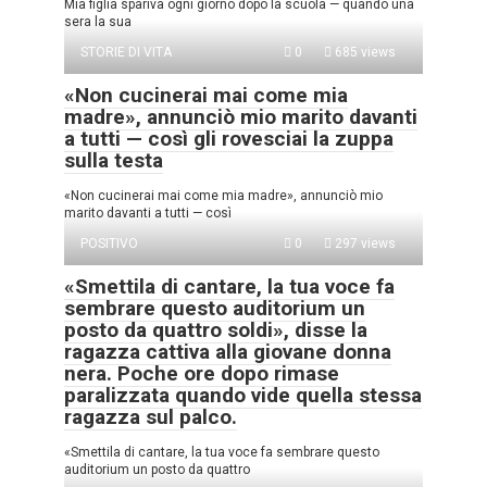
Mia figlia spariva ogni giorno dopo la scuola — quando una
sera la sua
STORIE DI VITA
0
685 views
«Non cucinerai mai come mia
madre», annunciò mio marito davanti
a tutti — così gli rovesciai la zuppa
sulla testa
«Non cucinerai mai come mia madre», annunciò mio
marito davanti a tutti — così
POSITIVO
0
297 views
«Smettila di cantare, la tua voce fa
sembrare questo auditorium un
posto da quattro soldi», disse la
ragazza cattiva alla giovane donna
nera. Poche ore dopo rimase
paralizzata quando vide quella stessa
ragazza sul palco.
«Smettila di cantare, la tua voce fa sembrare questo
auditorium un posto da quattro