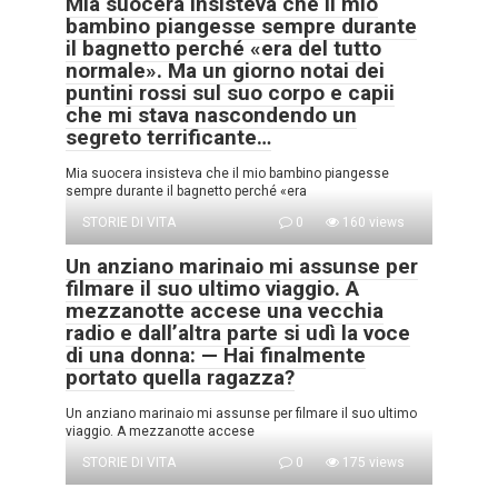
Mia suocera insisteva che il mio
bambino piangesse sempre durante
il bagnetto perché «era del tutto
normale». Ma un giorno notai dei
puntini rossi sul suo corpo e capii
che mi stava nascondendo un
segreto terrificante…
Mia suocera insisteva che il mio bambino piangesse
sempre durante il bagnetto perché «era
STORIE DI VITA
0
160 views
Un anziano marinaio mi assunse per
filmare il suo ultimo viaggio. A
mezzanotte accese una vecchia
radio e dall’altra parte si udì la voce
di una donna: — Hai finalmente
portato quella ragazza?
Un anziano marinaio mi assunse per filmare il suo ultimo
viaggio. A mezzanotte accese
STORIE DI VITA
0
175 views