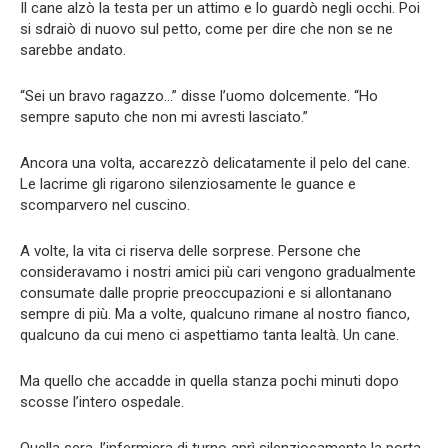
Il cane alzò la testa per un attimo e lo guardò negli occhi. Poi
si sdraiò di nuovo sul petto, come per dire che non se ne
sarebbe andato.
“Sei un bravo ragazzo…” disse l’uomo dolcemente. “Ho
sempre saputo che non mi avresti lasciato.”
Ancora una volta, accarezzò delicatamente il pelo del cane.
Le lacrime gli rigarono silenziosamente le guance e
scomparvero nel cuscino.
A volte, la vita ci riserva delle sorprese. Persone che
consideravamo i nostri amici più cari vengono gradualmente
consumate dalle proprie preoccupazioni e si allontanano
sempre di più. Ma a volte, qualcuno rimane al nostro fianco,
qualcuno da cui meno ci aspettiamo tanta lealtà. Un cane.
Ma quello che accadde in quella stanza pochi minuti dopo
scosse l’intero ospedale.
Quella sera, l’infermiera di turno aprì silenziosamente la porta