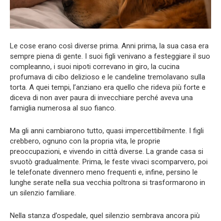
Le cose erano così diverse prima. Anni prima, la sua casa era
sempre piena di gente. I suoi figli venivano a festeggiare il suo
compleanno, i suoi nipoti correvano in giro, la cucina
profumava di cibo delizioso e le candeline tremolavano sulla
torta. A quei tempi, l’anziano era quello che rideva più forte e
diceva di non aver paura di invecchiare perché aveva una
famiglia numerosa al suo fianco.
Ma gli anni cambiarono tutto, quasi impercettibilmente. I figli
crebbero, ognuno con la propria vita, le proprie
preoccupazioni, e vivendo in città diverse. La grande casa si
svuotò gradualmente. Prima, le feste vivaci scomparvero, poi
le telefonate divennero meno frequenti e, infine, persino le
lunghe serate nella sua vecchia poltrona si trasformarono in
un silenzio familiare.
Nella stanza d’ospedale, quel silenzio sembrava ancora più