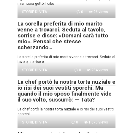
mia nuora gettò il cibo
STORIE DI VITA
0
26 views
La sorella preferita di mio marito
venne a trovarci. Seduta al tavolo,
sorrise e disse: «Domani sarà tutto
mio». Pensai che stesse
scherzando…
La sorella preferita di mio marito venne a trovarci. Seduta al
tavolo, sorrise e
STORIE DI VITA
0
284 views
La chef portò la nostra torta nuziale e
io risi dei suoi vestiti sporchi. Ma
quando il mio sposo finalmente vide
il suo volto, sussurrò: — Tata?
La chef portò la nostra torta nuziale e io risi dei suoi vestiti
sporchi.
STORIE DI VITA
0
1.675 views