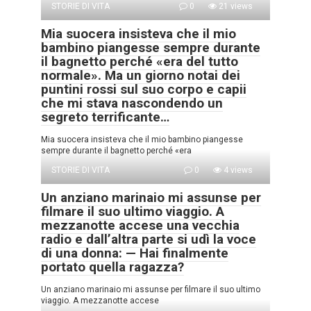
STORIE DI VITA
0
21 views
Mia suocera insisteva che il mio
bambino piangesse sempre durante
il bagnetto perché «era del tutto
normale». Ma un giorno notai dei
puntini rossi sul suo corpo e capii
che mi stava nascondendo un
segreto terrificante…
Mia suocera insisteva che il mio bambino piangesse
sempre durante il bagnetto perché «era
STORIE DI VITA
0
4 views
Un anziano marinaio mi assunse per
filmare il suo ultimo viaggio. A
mezzanotte accese una vecchia
radio e dall’altra parte si udì la voce
di una donna: — Hai finalmente
portato quella ragazza?
Un anziano marinaio mi assunse per filmare il suo ultimo
viaggio. A mezzanotte accese