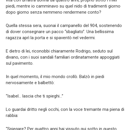
vita con un’altra donna da quattro anni, proprio sotto i miei
piedi, mentre io camminavo su quel nido di tradimenti giorno
dopo giorno senza nemmeno rendermene conto?
Quella stessa sera, suonai il campanello del 904, sostenendo
di dover consegnare un pacco “sbagliato”. Una bellissima
ragazza aprì la porta e si spaventò nel vedermi.
E dietro di lei, riconobbi chiaramente Rodrigo, seduto sul
divano, con i suoi sandali familiari ordinatamente appoggiati
sul pavimento.
In quel momento, il mio mondo crollò. Balzò in piedi
nervosamente e balbettò:
“Isabel… lascia che ti spieghi…”
Lo guardai dritto negli occhi, con la voce tremante ma piena di
rabbia:
“Spiegare? Per quattro anni hai vissuto qui sotto in questo