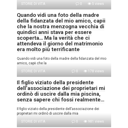
STORIE DI VITA
0
5 views
Quando vidi una foto della madre
della fidanzata del mio amico, capii
che la nostra menzogna vecchia di
quindici anni stava per essere
scoperta… Ma la verità che ci
attendeva il giorno del matrimonio
era molto più terrificante
Quando vidi una foto della madre della fidanzata del mio
amico, capii che la
STORIE DI VITA
0
178 views
Il figlio viziato della presidente
dell’associazione dei proprietari mi
ordinò di uscire dalla mia piscina,
senza sapere chi fossi realmente…
Il figlio viziato della presidente dell’associazione dei
proprietari mi ordinò di uscire dalla mia
STORIE DI VITA
0
981 views