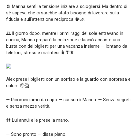
🫂 Marina sentì la tensione iniziare a sciogliersi. Ma dentro di
sé sapeva che ci sarebbe stato bisogno di lavorare sulla
fiducia e sull’attenzione reciproca 🧠🤝.
🌅 Il giorno dopo, mentre i primi raggi del sole entravano in
cucina, Marina preparò la colazione e lasciò accanto una
busta con dei biglietti per una vacanza insieme — lontano da
telefoni, stress e malintesi 🧳🌴📵.
Alex prese i biglietti con un sorriso e la guardò con sorpresa e
calore 🥹📨.
— Ricominciamo da capo — sussurrò Marina. — Senza segreti
e senza mezze verità.
👫 Lui annuì e le prese la mano.
— Sono pronto — disse piano.