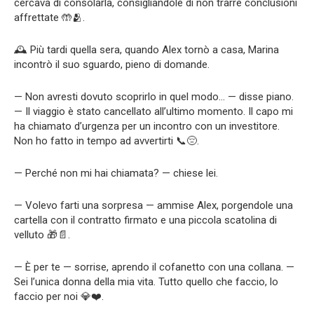
cercava di consolarla, consigliandole di non trarre conclusioni
affrettate 🤲🫂.
🕰️ Più tardi quella sera, quando Alex tornò a casa, Marina
incontrò il suo sguardo, pieno di domande.
— Non avresti dovuto scoprirlo in quel modo… — disse piano.
— Il viaggio è stato cancellato all’ultimo momento. Il capo mi
ha chiamato d’urgenza per un incontro con un investitore.
Non ho fatto in tempo ad avvertirti 📞😔.
— Perché non mi hai chiamata? — chiese lei.
— Volevo farti una sorpresa — ammise Alex, porgendole una
cartella con il contratto firmato e una piccola scatolina di
velluto 🎁📄.
— È per te — sorrise, aprendo il cofanetto con una collana. —
Sei l’unica donna della mia vita. Tutto quello che faccio, lo
faccio per noi 💎❤️.