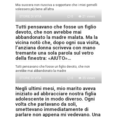
Mia suocera non riusciva a sopportare che i miei gemelli
volessero più bene all’altra
STORIE DI VITA
0
21 views
Tutti pensavano che fosse un figlio
devoto, che non avrebbe mai
abbandonato la madre malata. Ma la
vicina notò che, dopo ogni sua visita,
l’anziana donna scriveva con mano
tremante una sola parola sul vetro
della finestra: «AIUTO»…
Tutti pensavano che fosse un figlio devoto, che non
avrebbe mai abbandonato la madre
STORIE DI VITA
0
35 views
Negli ultimi mesi, mio marito aveva
iniziato ad abbracciare nostra figlia
adolescente in modo diverso. Ogni
volta che parlavano da soli,
smettevano immediatamente di
parlare non appena mi vedevano. Una