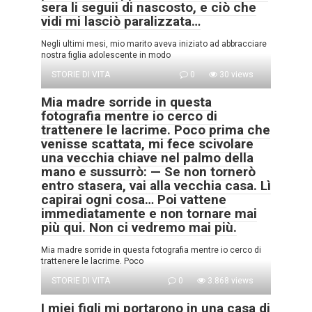
sera li seguii di nascosto, e ciò che
vidi mi lasciò paralizzata…
Negli ultimi mesi, mio marito aveva iniziato ad abbracciare
nostra figlia adolescente in modo
STORIE DI VITA
0
30 views
Mia madre sorride in questa
fotografia mentre io cerco di
trattenere le lacrime. Poco prima che
venisse scattata, mi fece scivolare
una vecchia chiave nel palmo della
mano e sussurrò: — Se non tornerò
entro stasera, vai alla vecchia casa. Lì
capirai ogni cosa… Poi vattene
immediatamente e non tornare mai
più qui. Non ci vedremo mai più.
Mia madre sorride in questa fotografia mentre io cerco di
trattenere le lacrime. Poco
STORIE DI VITA
0
3.868 views
I miei figli mi portarono in una casa di