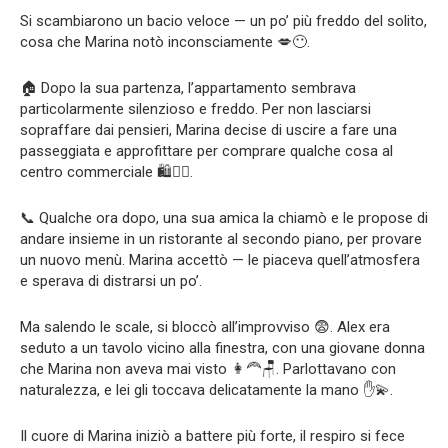
Si scambiarono un bacio veloce — un po’ più freddo del solito,
cosa che Marina notò inconsciamente 💋😶.
🏠 Dopo la sua partenza, l’appartamento sembrava
particolarmente silenzioso e freddo. Per non lasciarsi
sopraffare dai pensieri, Marina decise di uscire a fare una
passeggiata e approfittare per comprare qualche cosa al
centro commerciale 🛍️🚶‍♀️.
📞 Qualche ora dopo, una sua amica la chiamò e le propose di
andare insieme in un ristorante al secondo piano, per provare
un nuovo menù. Marina accettò — le piaceva quell’atmosfera
e sperava di distrarsi un po’.
Ma salendo le scale, si bloccò all’improvviso 😨. Alex era
seduto a un tavolo vicino alla finestra, con una giovane donna
che Marina non aveva mai visto 👩‍🦰🪑. Parlottavano con
naturalezza, e lei gli toccava delicatamente la mano ✋💫.
Il cuore di Marina iniziò a battere più forte, il respiro si fece