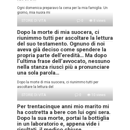
Ogni domenica preparavo la cena per la mia famiglia. Un
giorno, mia nuora mi
STORIE DI VITA
0
8 views
Dopo la morte di mia suocera, ci
riunimmo tutti per ascoltare la lettura
del suo testamento. Ognuno di noi
aveva già deciso come spendere la
propria parte dell’eredità… Ma dopo
l’ultima frase dell’avvocato, nessuno
nella stanza riuscì più a pronunciare
una sola parola…
Dopo la morte di mia suocera, ci riunimmo tutti per
ascoltare la lettura del
STORIE DI VITA
0
10 views
Per trentacinque anni mio marito mi
ha costretta a bere con lui ogni sera.
Dopo la sua morte, portai la bottiglia
in un laboratorio e, appena vide i
risultati, il medico chiuse