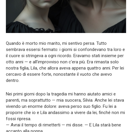
Quando è morto mio marito, mi sentivo persa. Tutto
sembrava essersi fermato: i giorni si confondevano tra loro e
il cuore si stringeva a ogni ricordo. Eravamo stati insieme per
otto anni — e all’improvviso non c’era più. Era rimasta solo
nostra figlia, Lila, che allora aveva appena quattro anni. Per lei
cercavo di essere forte, nonostante il vuoto che avevo
dentro.
Nei primi giorni dopo la tragedia mi hanno aiutato amici e
parenti, ma soprattutto — mia suocera, Silvia. Anche lei stava
vivendo un enorme dolore: aveva perso suo figlio. Fu lei a
proporre che io e Lila andassimo a vivere da lei, finché non mi
fossi ripresa.
— Avrai il tempo di rimetterti — mi disse. — E Lila starà bene
accanto alla nonna.