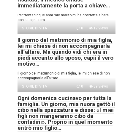
immediatamente la porta a chiave…
Per trentacinque anni mio marito mi ha costretta a bere
con lui ogni sera.
STORIE DI VITA
0
12 views
Il giorno del matrimonio di mia figlia,
lei mi chiese di non accompagnarla
all’altare. Ma quando vidi chi era in
piedi accanto allo sposo, capii il vero
motivo…
Il giorno del matrimonio di mia figlia, lei mi chiese di non
accompagnarla all’altare.
STORIE DI VITA
0
89 views
Ogni domenica cucinavo per tutta la
famiglia. Un giorno, mia nuora gettò il
cibo nella spazzatura e disse: «I miei
figli non mangeranno cibo da
contadini». Proprio in quel momento
entrò mio figlio…