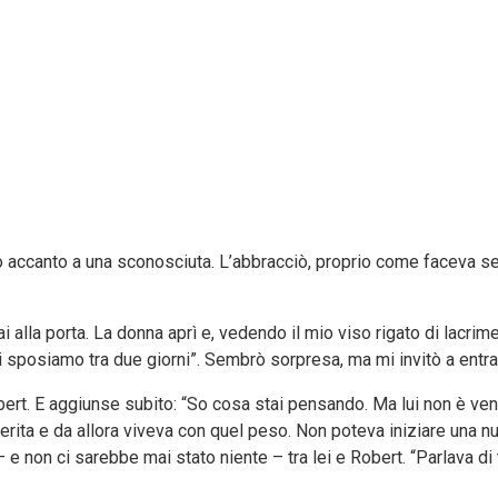
uto accanto a una sconosciuta. L’abbracciò, proprio come faceva se
i alla porta. La donna aprì e, vedendo il mio viso rigato di lacri
i sposiamo tra due giorni”. Sembrò sorpresa, ma mi invitò a entra
obert. E aggiunse subito: “So cosa stai pensando. Ma lui non è ve
 ferita e da allora viveva con quel peso. Non poteva iniziare una 
 e non ci sarebbe mai stato niente – tra lei e Robert. “Parlava di t