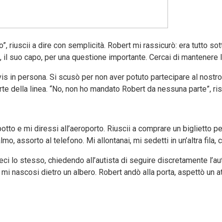
 riuscii a dire con semplicità. Robert mi rassicurò: era tutto sott
 il suo capo, per una questione importante. Cercai di mantenere l
is in persona. Si scusò per non aver potuto partecipare al nostro
parte della linea. “No, non ho mandato Robert da nessuna parte”, r
otto e mi diressi all’aeroporto. Riuscii a comprare un biglietto pe
, assorto al telefono. Mi allontanai, mi sedetti in un’altra fila, c
eci lo stesso, chiedendo all’autista di seguire discretamente l’a
e mi nascosi dietro un albero. Robert andò alla porta, aspettò un 