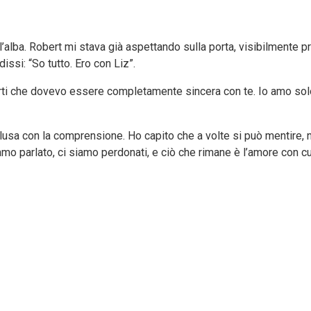
ll’alba. Robert mi stava già aspettando sulla porta, visibilmente 
ssi: “So tutto. Ero con Liz”.
rti che dovevo essere completamente sincera con te. Io amo solo t
usa con la comprensione. Ho capito che a volte si può mentire, n
 parlato, ci siamo perdonati, e ciò che rimane è l’amore con cui