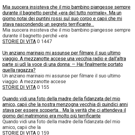
Mia suocera insisteva che il mio bambino piangesse sempre
durante il bagnetto perché «era del tutto normale». Ma un
giorno notai dei puntini rossi sul suo corpo e capii che mi
stava nascondendo un segreto terrificante…
Mia suocera insisteva che il mio bambino piangesse sempre
durante il bagnetto perché «era
STORIE DI VITA
0
1447
Un anziano marinaio mi assunse per filmare il suo ultimo
viaggio. A mezzanotte accese una vecchia radio e dall’altra
parte si udì la voce di una donna: — Hai finalmente portato
quella ragazza?
Un anziano marinaio mi assunse per filmare il suo ultimo
viaggio. A mezzanotte accese
STORIE DI VITA
0
155
Quando vidi una foto della madre della fidanzata del mio
amico, capii che la nostra menzogna vecchia di quindici anni
stava per essere scoperta… Ma la verità che ci attendeva il
giorno del matrimonio era molto più terrificante
Quando vidi una foto della madre della fidanzata del mio
amico, capii che la
STORIE DI VITA
0
159