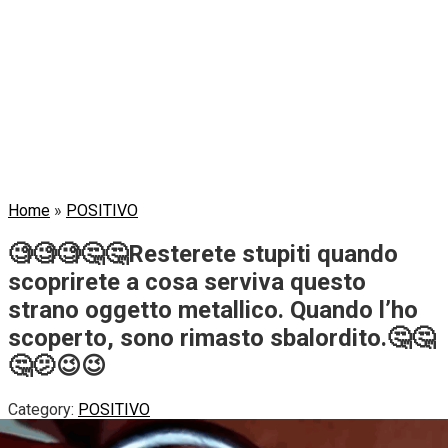
Home
»
POSITIVO
🧐🧐🧐🤔🤔Resterete stupiti quando
scoprirete a cosa serviva questo
strano oggetto metallico. Quando l’ho
scoperto, sono rimasto sbalordito.🤔🤔
🤔🫤😉😉
Category:
POSITIVO