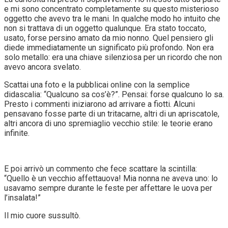
e mi sono concentrato completamente su questo misterioso
oggetto che avevo tra le mani. In qualche modo ho intuito che
non si trattava di un oggetto qualunque. Era stato toccato,
usato, forse persino amato da mio nonno. Quel pensiero gli
diede immediatamente un significato più profondo. Non era
solo metallo: era una chiave silenziosa per un ricordo che non
avevo ancora svelato.
Scattai una foto e la pubblicai online con la semplice
didascalia: “Qualcuno sa cos’è?”. Pensai: forse qualcuno lo sa.
Presto i commenti iniziarono ad arrivare a fiotti. Alcuni
pensavano fosse parte di un tritacarne, altri di un apriscatole,
altri ancora di uno spremiaglio vecchio stile: le teorie erano
infinite.
E poi arrivò un commento che fece scattare la scintilla:
“Quello è un vecchio affettauova! Mia nonna ne aveva uno: lo
usavamo sempre durante le feste per affettare le uova per
l’insalata!”
Il mio cuore sussultò.