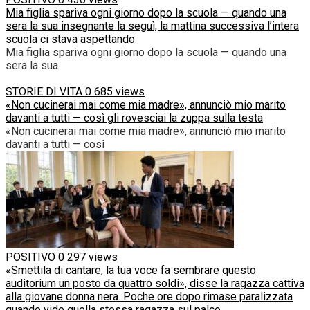
Mia figlia spariva ogni giorno dopo la scuola — quando una
sera la sua insegnante la seguì, la mattina successiva l’intera
scuola ci stava aspettando
Mia figlia spariva ogni giorno dopo la scuola — quando una
sera la sua
STORIE DI VITA
0
685 views
«Non cucinerai mai come mia madre», annunciò mio marito
davanti a tutti — così gli rovesciai la zuppa sulla testa
«Non cucinerai mai come mia madre», annunciò mio marito
davanti a tutti — così
POSITIVO
0
297 views
«Smettila di cantare, la tua voce fa sembrare questo
auditorium un posto da quattro soldi», disse la ragazza cattiva
alla giovane donna nera. Poche ore dopo rimase paralizzata
quando vide quella stessa ragazza sul palco.