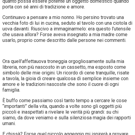
quanto possa essere potente un oggetto domestico quando
porta con sé anni di tradizione e amore.
Continuavo a pensare a mio nonno. Ho persino trovato una
vecchia foto di lui in cucina, seduto al tavolo con una ciotola di
uova davanti. Riuscivo a immaginarmelo: era questo l’utensile
che usava allora? Forse aveva insegnato a mia madre come
usarlo, proprio come descritto dalle persone nei commenti.
Ora quell’affettauova troneggia orgogliosamente sulla mia
libreria, non più nascosto in un cassetto, ma esposto come
simbolo delle mie origini. Un ricordo di cene tranquille, risate
a tavola, la gioia di creare qualcosa di semplice insieme con
amore e le tradizioni nascoste che sono il cuore di ogni
famiglia.
È buffo come passiamo così tanto tempo a cercare le cose
“importanti” della vita, quando a volte sono gli oggetti più
piccoli e inaspettati a rivelare le verità più grandi: su chi
siamo, da dove veniamo e sulla silenziosa magia dei rapporti
umani.
E chissà? Forse quel piccolo aggeggio mi ispirerà a provare