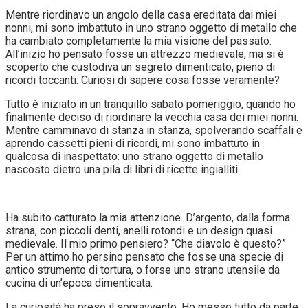
Mentre riordinavo un angolo della casa ereditata dai miei
nonni, mi sono imbattuto in uno strano oggetto di metallo che
ha cambiato completamente la mia visione del passato.
All’inizio ho pensato fosse un attrezzo medievale, ma si è
scoperto che custodiva un segreto dimenticato, pieno di
ricordi toccanti. Curiosi di sapere cosa fosse veramente?
Tutto è iniziato in un tranquillo sabato pomeriggio, quando ho
finalmente deciso di riordinare la vecchia casa dei miei nonni.
Mentre camminavo di stanza in stanza, spolverando scaffali e
aprendo cassetti pieni di ricordi, mi sono imbattuto in
qualcosa di inaspettato: uno strano oggetto di metallo
nascosto dietro una pila di libri di ricette ingialliti.
Ha subito catturato la mia attenzione. D’argento, dalla forma
strana, con piccoli denti, anelli rotondi e un design quasi
medievale. Il mio primo pensiero? “Che diavolo è questo?”
Per un attimo ho persino pensato che fosse una specie di
antico strumento di tortura, o forse uno strano utensile da
cucina di un’epoca dimenticata.
La curiosità ha preso il sopravvento. Ho messo tutto da parte