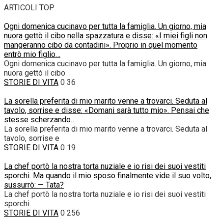
ARTICOLI TOP
Ogni domenica cucinavo per tutta la famiglia. Un giorno, mia
nuora gettò il cibo nella spazzatura e disse: «I miei figli non
mangeranno cibo da contadini». Proprio in quel momento
entrò mio figlio…
Ogni domenica cucinavo per tutta la famiglia. Un giorno, mia
nuora gettò il cibo
STORIE DI VITA
0
36
La sorella preferita di mio marito venne a trovarci. Seduta al
tavolo, sorrise e disse: «Domani sarà tutto mio». Pensai che
stesse scherzando…
La sorella preferita di mio marito venne a trovarci. Seduta al
tavolo, sorrise e
STORIE DI VITA
0
19
La chef portò la nostra torta nuziale e io risi dei suoi vestiti
sporchi. Ma quando il mio sposo finalmente vide il suo volto,
sussurrò: — Tata?
La chef portò la nostra torta nuziale e io risi dei suoi vestiti
sporchi.
STORIE DI VITA
0
256