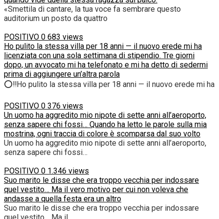
«Smettila di cantare, la tua voce fa sembrare questo
auditorium un posto da quattro
POSITIVO
0
683 views
Ho pulito la stessa villa per 18 anni — il nuovo erede mi ha
licenziata con una sola settimana di stipendio. Tre giorni
dopo, un avvocato mi ha telefonato e mi ha detto di sedermi
prima di aggiungere un’altra parola
⭕‼️Ho pulito la stessa villa per 18 anni — il nuovo erede mi ha
POSITIVO
0
376 views
Un uomo ha aggredito mio nipote di sette anni all’aeroporto,
senza sapere chi fossi… Quando ha letto le parole sulla mia
mostrina, ogni traccia di colore è scomparsa dal suo volto
Un uomo ha aggredito mio nipote di sette anni all’aeroporto,
senza sapere chi fossi…
POSITIVO
0
1.346 views
Suo marito le disse che era troppo vecchia per indossare
quel vestito… Ma il vero motivo per cui non voleva che
andasse a quella festa era un altro
Suo marito le disse che era troppo vecchia per indossare
quel vestito… Ma il