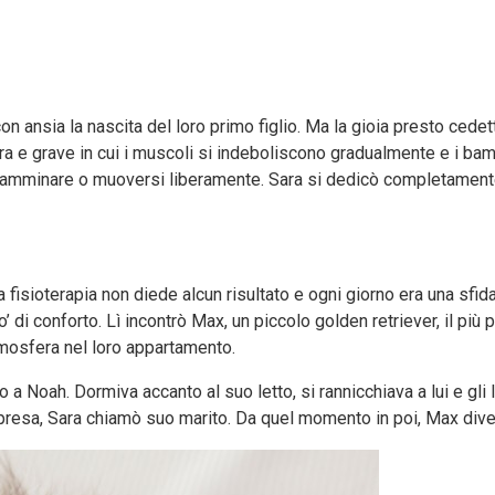
 ansia la nascita del loro primo figlio. Ma la gioia presto cedette
rara e grave in cui i muscoli si indeboliscono gradualmente e i bam
mminare o muoversi liberamente. Sara si dedicò completamente all
fisioterapia non diede alcun risultato e ogni giorno era una sfida.
 conforto. Lì incontrò Max, un piccolo golden retriever, il più pi
atmosfera nel loro appartamento.
a Noah. Dormiva accanto al suo letto, si rannicchiava a lui e gli 
esa, Sara chiamò suo marito. Da quel momento in poi, Max divenn