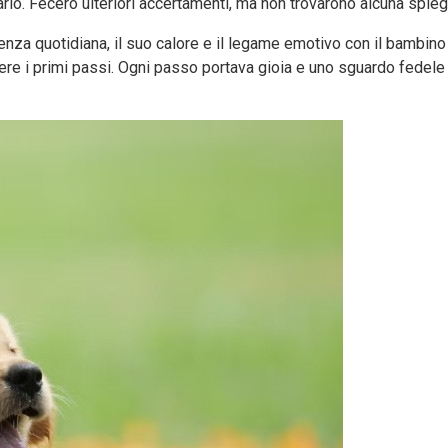
garlo. Fecero ulteriori accertamenti, ma non trovarono alcuna spi
nza quotidiana, il suo calore e il legame emotivo con il bambino
vere i primi passi. Ogni passo portava gioia e uno sguardo fedele