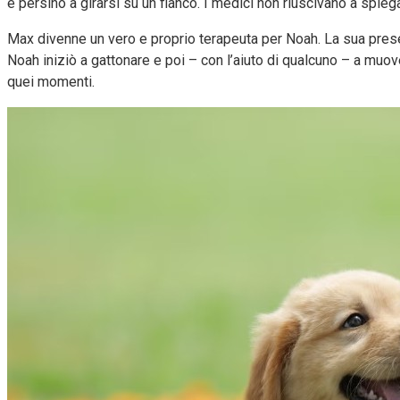
e persino a girarsi su un fianco. I medici non riuscivano a spie
Max divenne un vero e proprio terapeuta per Noah. La sua prese
Noah iniziò a gattonare e poi – con l’aiuto di qualcuno – a muo
quei momenti.