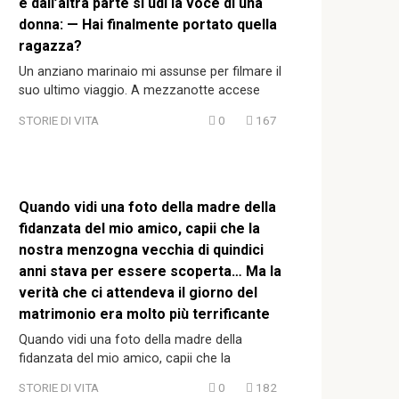
e dall’altra parte si udì la voce di una
donna: — Hai finalmente portato quella
ragazza?
Un anziano marinaio mi assunse per filmare il
suo ultimo viaggio. A mezzanotte accese
STORIE DI VITA
0
167
Quando vidi una foto della madre della
fidanzata del mio amico, capii che la
nostra menzogna vecchia di quindici
anni stava per essere scoperta… Ma la
verità che ci attendeva il giorno del
matrimonio era molto più terrificante
Quando vidi una foto della madre della
fidanzata del mio amico, capii che la
STORIE DI VITA
0
182