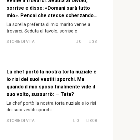
venne a trovarci. Seduta al tavolo,
sorrise e disse: «Domani sarà tutto
mio». Pensai che stesse scherzando…
La sorella preferita di mio marito venne a
trovarci. Seduta al tavolo, sorrise e
STORIE DI VITA
0
33
La chef portò la nostra torta nuziale e
io risi dei suoi vestiti sporchi. Ma
quando il mio sposo finalmente vide il
suo volto, sussurrò: — Tata?
La chef portò la nostra torta nuziale e io risi
dei suoi vestiti sporchi.
STORIE DI VITA
0
308