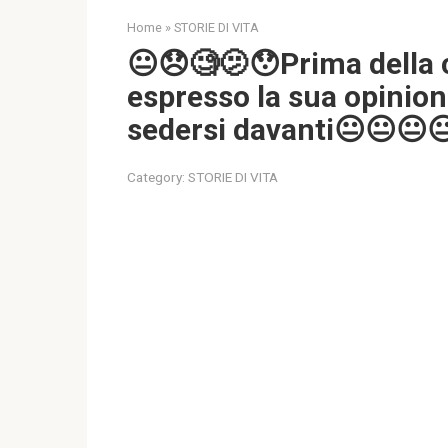
Home
»
STORIE DI VITA
😐😞🧐🫤😯Prima della 
espresso la sua opinio
sedersi davanti😐😐😐
Category:
STORIE DI VITA