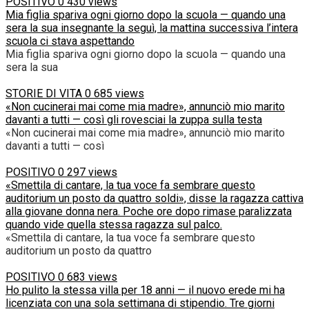
POSITIVO
0
430 views
Mia figlia spariva ogni giorno dopo la scuola — quando una
sera la sua insegnante la seguì, la mattina successiva l’intera
scuola ci stava aspettando
Mia figlia spariva ogni giorno dopo la scuola — quando una
sera la sua
STORIE DI VITA
0
685 views
«Non cucinerai mai come mia madre», annunciò mio marito
davanti a tutti — così gli rovesciai la zuppa sulla testa
«Non cucinerai mai come mia madre», annunciò mio marito
davanti a tutti — così
POSITIVO
0
297 views
«Smettila di cantare, la tua voce fa sembrare questo
auditorium un posto da quattro soldi», disse la ragazza cattiva
alla giovane donna nera. Poche ore dopo rimase paralizzata
quando vide quella stessa ragazza sul palco.
«Smettila di cantare, la tua voce fa sembrare questo
auditorium un posto da quattro
POSITIVO
0
683 views
Ho pulito la stessa villa per 18 anni — il nuovo erede mi ha
licenziata con una sola settimana di stipendio. Tre giorni