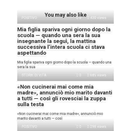
You may also like
POSITIVO
0
430 views
Mia figlia spariva ogni giorno dopo la
scuola — quando una sera la sua
insegnante la seguì, la mattina
successiva l’intera scuola ci stava
aspettando
Mia figlia spariva ogni giorno dopo la scuola — quando una
sera la sua
STORIE DI VITA
0
685 views
«Non cucinerai mai come mia
madre», annunciò mio marito davanti
a tutti — così gli rovesciai la zuppa
sulla testa
«Non cucinerai mai come mia madre», annunciò mio
marito davanti a tutti — così
POSITIVO
0
298 views