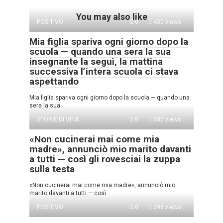
You may also like
POSITIVO
0
430 views
Mia figlia spariva ogni giorno dopo la
scuola — quando una sera la sua
insegnante la seguì, la mattina
successiva l’intera scuola ci stava
aspettando
Mia figlia spariva ogni giorno dopo la scuola — quando una
sera la sua
STORIE DI VITA
0
685 views
«Non cucinerai mai come mia
madre», annunciò mio marito davanti
a tutti — così gli rovesciai la zuppa
sulla testa
«Non cucinerai mai come mia madre», annunciò mio
marito davanti a tutti — così
POSITIVO
0
298 views