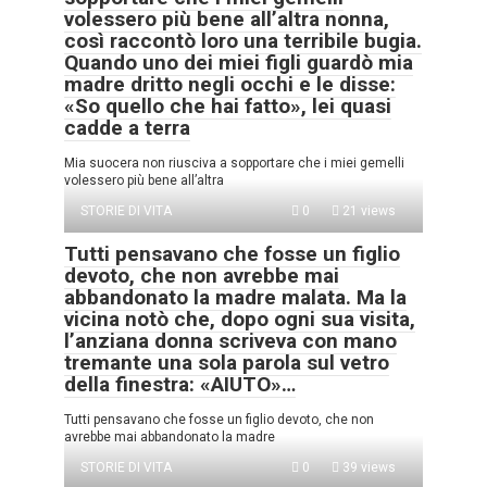
volessero più bene all’altra nonna,
così raccontò loro una terribile bugia.
Quando uno dei miei figli guardò mia
madre dritto negli occhi e le disse:
«So quello che hai fatto», lei quasi
cadde a terra
Mia suocera non riusciva a sopportare che i miei gemelli
volessero più bene all’altra
STORIE DI VITA
0
21 views
Tutti pensavano che fosse un figlio
devoto, che non avrebbe mai
abbandonato la madre malata. Ma la
vicina notò che, dopo ogni sua visita,
l’anziana donna scriveva con mano
tremante una sola parola sul vetro
della finestra: «AIUTO»…
Tutti pensavano che fosse un figlio devoto, che non
avrebbe mai abbandonato la madre
STORIE DI VITA
0
39 views