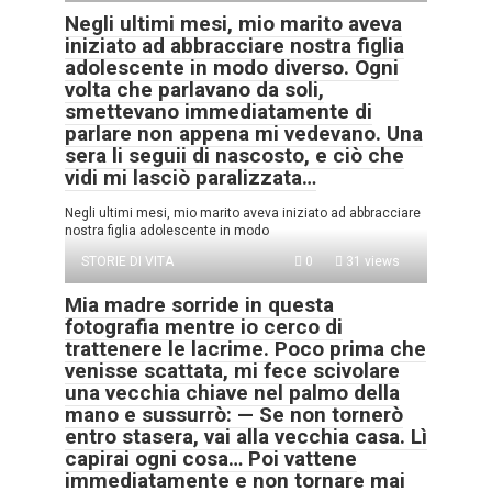
Negli ultimi mesi, mio marito aveva
iniziato ad abbracciare nostra figlia
adolescente in modo diverso. Ogni
volta che parlavano da soli,
smettevano immediatamente di
parlare non appena mi vedevano. Una
sera li seguii di nascosto, e ciò che
vidi mi lasciò paralizzata…
Negli ultimi mesi, mio marito aveva iniziato ad abbracciare
nostra figlia adolescente in modo
STORIE DI VITA
0
31 views
Mia madre sorride in questa
fotografia mentre io cerco di
trattenere le lacrime. Poco prima che
venisse scattata, mi fece scivolare
una vecchia chiave nel palmo della
mano e sussurrò: — Se non tornerò
entro stasera, vai alla vecchia casa. Lì
capirai ogni cosa… Poi vattene
immediatamente e non tornare mai