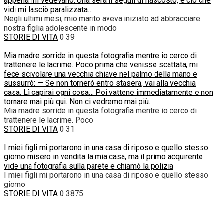
appena mi vedevano. Una sera li seguii di nascosto, e ciò che
vidi mi lasciò paralizzata…
Negli ultimi mesi, mio marito aveva iniziato ad abbracciare
nostra figlia adolescente in modo
STORIE DI VITA
0
39
Mia madre sorride in questa fotografia mentre io cerco di
trattenere le lacrime. Poco prima che venisse scattata, mi
fece scivolare una vecchia chiave nel palmo della mano e
sussurrò: — Se non tornerò entro stasera, vai alla vecchia
casa. Lì capirai ogni cosa… Poi vattene immediatamente e non
tornare mai più qui. Non ci vedremo mai più.
Mia madre sorride in questa fotografia mentre io cerco di
trattenere le lacrime. Poco
STORIE DI VITA
0
31
I miei figli mi portarono in una casa di riposo e quello stesso
giorno misero in vendita la mia casa, ma il primo acquirente
vide una fotografia sulla parete e chiamò la polizia
I miei figli mi portarono in una casa di riposo e quello stesso
giorno
STORIE DI VITA
0
3875