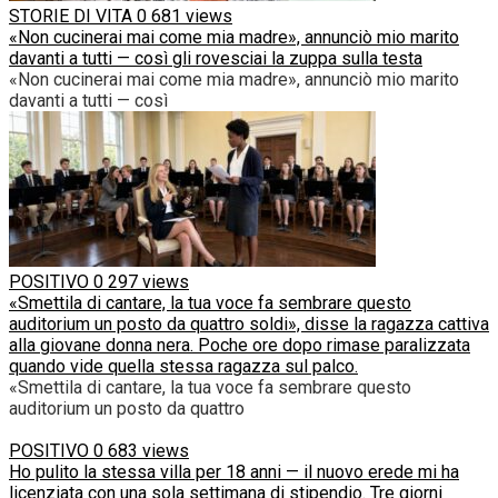
STORIE DI VITA
0
681 views
«Non cucinerai mai come mia madre», annunciò mio marito
davanti a tutti — così gli rovesciai la zuppa sulla testa
«Non cucinerai mai come mia madre», annunciò mio marito
davanti a tutti — così
POSITIVO
0
297 views
«Smettila di cantare, la tua voce fa sembrare questo
auditorium un posto da quattro soldi», disse la ragazza cattiva
alla giovane donna nera. Poche ore dopo rimase paralizzata
quando vide quella stessa ragazza sul palco.
«Smettila di cantare, la tua voce fa sembrare questo
auditorium un posto da quattro
POSITIVO
0
683 views
Ho pulito la stessa villa per 18 anni — il nuovo erede mi ha
licenziata con una sola settimana di stipendio. Tre giorni