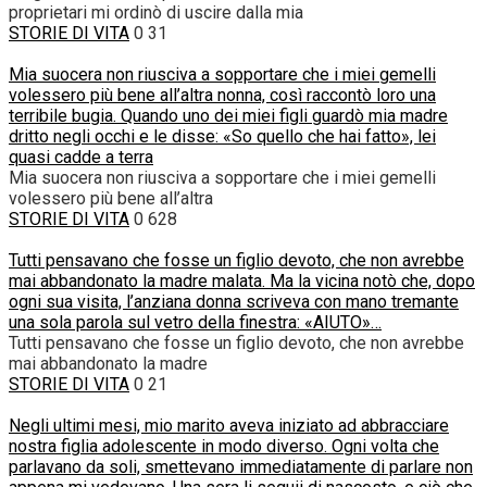
proprietari mi ordinò di uscire dalla mia
STORIE DI VITA
0
31
Mia suocera non riusciva a sopportare che i miei gemelli
volessero più bene all’altra nonna, così raccontò loro una
terribile bugia. Quando uno dei miei figli guardò mia madre
dritto negli occhi e le disse: «So quello che hai fatto», lei
quasi cadde a terra
Mia suocera non riusciva a sopportare che i miei gemelli
volessero più bene all’altra
STORIE DI VITA
0
628
Tutti pensavano che fosse un figlio devoto, che non avrebbe
mai abbandonato la madre malata. Ma la vicina notò che, dopo
ogni sua visita, l’anziana donna scriveva con mano tremante
una sola parola sul vetro della finestra: «AIUTO»…
Tutti pensavano che fosse un figlio devoto, che non avrebbe
mai abbandonato la madre
STORIE DI VITA
0
21
Negli ultimi mesi, mio marito aveva iniziato ad abbracciare
nostra figlia adolescente in modo diverso. Ogni volta che
parlavano da soli, smettevano immediatamente di parlare non