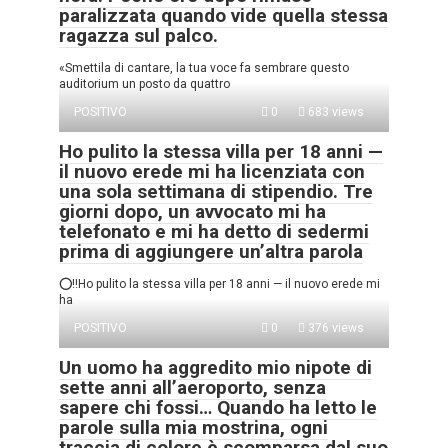
paralizzata quando vide quella stessa
ragazza sul palco.
«Smettila di cantare, la tua voce fa sembrare questo
auditorium un posto da quattro
POSITIVO
0
683 views
Ho pulito la stessa villa per 18 anni —
il nuovo erede mi ha licenziata con
una sola settimana di stipendio. Tre
giorni dopo, un avvocato mi ha
telefonato e mi ha detto di sedermi
prima di aggiungere un’altra parola
⭕‼️Ho pulito la stessa villa per 18 anni — il nuovo erede mi
ha
POSITIVO
0
376 views
Un uomo ha aggredito mio nipote di
sette anni all’aeroporto, senza
sapere chi fossi… Quando ha letto le
parole sulla mia mostrina, ogni
traccia di colore è scomparsa dal suo