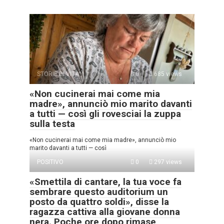
STORIE DI VITA
0
685 views
«Non cucinerai mai come mia
madre», annunciò mio marito davanti
a tutti — così gli rovesciai la zuppa
sulla testa
«Non cucinerai mai come mia madre», annunciò mio
marito davanti a tutti — così
POSITIVO
0
297 views
«Smettila di cantare, la tua voce fa
sembrare questo auditorium un
posto da quattro soldi», disse la
ragazza cattiva alla giovane donna
nera. Poche ore dopo rimase