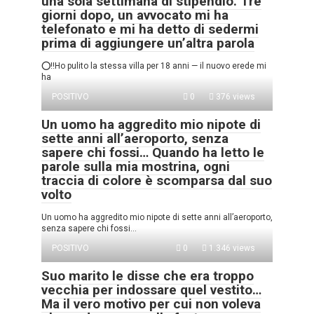
una sola settimana di stipendio. Tre
giorni dopo, un avvocato mi ha
telefonato e mi ha detto di sedermi
prima di aggiungere un’altra parola
⭕‼️Ho pulito la stessa villa per 18 anni — il nuovo erede mi
ha
POSITIVO
0
376 views
Un uomo ha aggredito mio nipote di
sette anni all’aeroporto, senza
sapere chi fossi… Quando ha letto le
parole sulla mia mostrina, ogni
traccia di colore è scomparsa dal suo
volto
Un uomo ha aggredito mio nipote di sette anni all’aeroporto,
senza sapere chi fossi…
POSITIVO
0
1.346 views
Suo marito le disse che era troppo
vecchia per indossare quel vestito…
Ma il vero motivo per cui non voleva