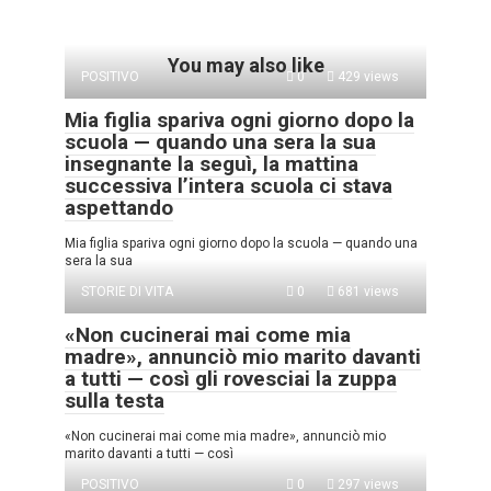
You may also like
POSITIVO
0
429 views
Mia figlia spariva ogni giorno dopo la
scuola — quando una sera la sua
insegnante la seguì, la mattina
successiva l’intera scuola ci stava
aspettando
Mia figlia spariva ogni giorno dopo la scuola — quando una
sera la sua
STORIE DI VITA
0
681 views
«Non cucinerai mai come mia
madre», annunciò mio marito davanti
a tutti — così gli rovesciai la zuppa
sulla testa
«Non cucinerai mai come mia madre», annunciò mio
marito davanti a tutti — così
POSITIVO
0
297 views