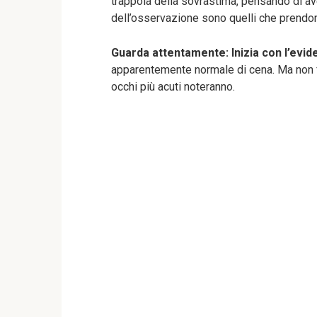
trappola della sovrastima, pensando di ave
dell’osservazione sono quelli che prendono
Guarda attentamente: Inizia con l’evid
apparentemente normale di cena. Ma non far
occhi più acuti noteranno.