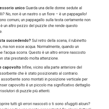
cessorio unico
Guarda una delle donne sedute al
lli? No, non è un nastro o un fiore – è un pappagallo!
sono comuni, un pappagallo sulla testa certamente non
o è un altro pezzo del puzzle che rende questo
e.
a sta succedendo?
Sul retro della scena, il rubinetto
rto, ma non esce acqua. Normalmente, quando un
che l’acqua scorra. Questo è un altro errore nascosto
n stai prestando molta attenzione.
te capovolto
Infine, vicino alla parte anteriore del
assorbente che è stato posizionato al contrario.
 assorbente sono montati in posizione verticale per
nser capovolto è un piccolo ma significativo dettaglio
solutori di puzzle più attenti.
prire tutti gli errori nascosti o ti sono sfuggiti alcuni?