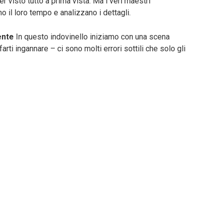
r visto tutto a prima vista. Ma i veri maestri
 il loro tempo e analizzano i dettagli.
ente
In questo indovinello iniziamo con una scena
ti ingannare – ci sono molti errori sottili che solo gli