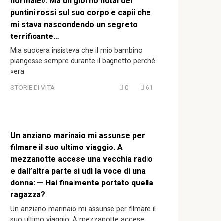
normale». Ma un giorno notai dei
puntini rossi sul suo corpo e capii che
mi stava nascondendo un segreto
terrificante…
Mia suocera insisteva che il mio bambino
piangesse sempre durante il bagnetto perché
«era
STORIE DI VITA
0
61
Un anziano marinaio mi assunse per
filmare il suo ultimo viaggio. A
mezzanotte accese una vecchia radio
e dall’altra parte si udì la voce di una
donna: — Hai finalmente portato quella
ragazza?
Un anziano marinaio mi assunse per filmare il
suo ultimo viaggio. A mezzanotte accese