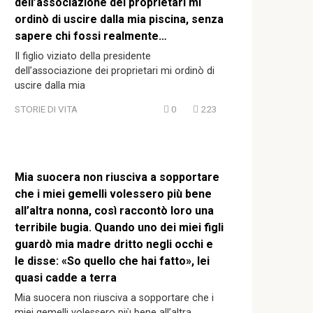
dell’associazione dei proprietari mi
ordinò di uscire dalla mia piscina, senza
sapere chi fossi realmente…
Il figlio viziato della presidente
dell’associazione dei proprietari mi ordinò di
uscire dalla mia
STORIE DI VITA
0
223
Mia suocera non riusciva a sopportare
che i miei gemelli volessero più bene
all’altra nonna, così raccontò loro una
terribile bugia. Quando uno dei miei figli
guardò mia madre dritto negli occhi e
le disse: «So quello che hai fatto», lei
quasi cadde a terra
Mia suocera non riusciva a sopportare che i
miei gemelli volessero più bene all’altra