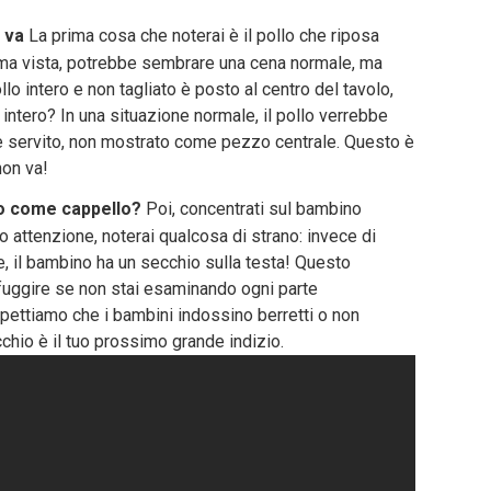
n va
La prima cosa che noterai è il pollo che riposa
ima vista, potrebbe sembrare una cena normale, ma
lo intero e non tagliato è posto al centro del tavolo,
tero? In una situazione normale, il pollo verrebbe
e servito, non mostrato come pezzo centrale. Questo è
non va!
io come cappello?
Poi, concentrati sul bambino
o attenzione, noterai qualcosa di strano: invece di
e, il bambino ha un secchio sulla testa! Questo
fuggire se non stai esaminando ogni parte
pettiamo che i bambini indossino berretti o non
chio è il tuo prossimo grande indizio.