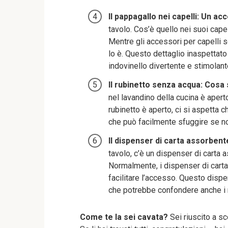
Il pappagallo nei capelli: Un ac
tavolo. Cos’è quello nei suoi cape
Mentre gli accessori per capelli 
lo è. Questo dettaglio inaspettat
indovinello divertente e stimolant
Il rubinetto senza acqua: Cos
nel lavandino della cucina è ape
rubinetto è aperto, ci si aspetta 
che può facilmente sfuggire se no
Il dispenser di carta assorben
tavolo, c’è un dispenser di carta 
Normalmente, i dispenser di carta
facilitare l’accesso. Questo dispe
che potrebbe confondere anche i ri
Come te la sei cavata?
Sei riuscito a sco