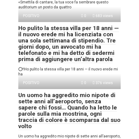
«Smettila di cantare, la tua voce fa sembrare questo
auditorium un posto da quattro
POSITIVO
0
683 views
Ho pulito la stessa villa per 18 anni —
il nuovo erede mi ha licenziata con
una sola settimana di stipendio. Tre
giorni dopo, un avvocato mi ha
telefonato e mi ha detto di sedermi
prima di aggiungere un’altra parola
⭕‼️Ho pulito la stessa villa per 18 anni — il nuovo erede mi
ha
POSITIVO
0
376 views
Un uomo ha aggredito mio nipote di
sette anni all’aeroporto, senza
sapere chi fossi… Quando ha letto le
parole sulla mia mostrina, ogni
traccia di colore è scomparsa dal suo
volto
Un uomo ha aggredito mio nipote di sette anni all’aeroporto,