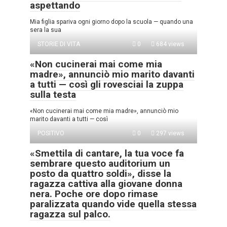
aspettando
Mia figlia spariva ogni giorno dopo la scuola — quando una
sera la sua
STORIE DI VITA
0
684 views
«Non cucinerai mai come mia
madre», annunciò mio marito davanti
a tutti — così gli rovesciai la zuppa
sulla testa
«Non cucinerai mai come mia madre», annunciò mio
marito davanti a tutti — così
POSITIVO
0
297 views
«Smettila di cantare, la tua voce fa
sembrare questo auditorium un
posto da quattro soldi», disse la
ragazza cattiva alla giovane donna
nera. Poche ore dopo rimase
paralizzata quando vide quella stessa
ragazza sul palco.