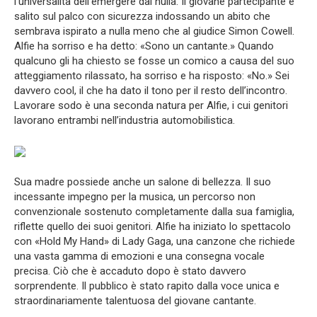
l’universalità dell’emergere dal nulla. Il giovane partecipante è
salito sul palco con sicurezza indossando un abito che
sembrava ispirato a nulla meno che al giudice Simon Cowell.
Alfie ha sorriso e ha detto: «Sono un cantante.» Quando
qualcuno gli ha chiesto se fosse un comico a causa del suo
atteggiamento rilassato, ha sorriso e ha risposto: «No.» Sei
davvero cool, il che ha dato il tono per il resto dell’incontro.
Lavorare sodo è una seconda natura per Alfie, i cui genitori
lavorano entrambi nell’industria automobilistica.
Sua madre possiede anche un salone di bellezza. Il suo
incessante impegno per la musica, un percorso non
convenzionale sostenuto completamente dalla sua famiglia,
riflette quello dei suoi genitori. Alfie ha iniziato lo spettacolo
con «Hold My Hand» di Lady Gaga, una canzone che richiede
una vasta gamma di emozioni e una consegna vocale
precisa. Ciò che è accaduto dopo è stato davvero
sorprendente. Il pubblico è stato rapito dalla voce unica e
straordinariamente talentuosa del giovane cantante.