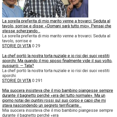
La sorella preferita di mio marito venne a trovarci. Seduta al
tavolo, sorrise e disse: «Domani sarà tutto mio». Pensai che
stesse scherzando…
La sorella preferita di mio marito venne a trovarci. Seduta al
tavolo, sorrise e
STORIE DI VITA
0
29
La chef portò la nostra torta nuziale e io risi dei suoi vestiti
sporchi. Ma quando il mio sposo finalmente vide il suo volto,
sussurrò: — Tata?
La chef portò la nostra torta nuziale e io risi dei suoi vestiti
sporchi.
STORIE DI VITA
0
291
Mia suocera insisteva che il mio bambino piangesse sempre
durante il bagnetto perché «era del tutto normale». Ma un
giorno notai dei puntini rossi sul suo corpo e capii che mi
stava nascondendo un segreto terrificante…
Mia suocera insisteva che il mio bambino piangesse sempre
durante il bagnetto perché «era