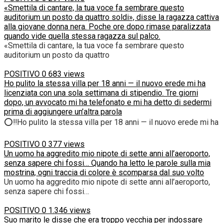
«Smettila di cantare, la tua voce fa sembrare questo
auditorium un posto da quattro soldi», disse la ragazza cattiva
alla giovane donna nera. Poche ore dopo rimase paralizzata
quando vide quella stessa ragazza sul palco.
«Smettila di cantare, la tua voce fa sembrare questo
auditorium un posto da quattro
POSITIVO
0
683 views
Ho pulito la stessa villa per 18 anni — il nuovo erede mi ha
licenziata con una sola settimana di stipendio. Tre giorni
dopo, un avvocato mi ha telefonato e mi ha detto di sedermi
prima di aggiungere un’altra parola
⭕‼️Ho pulito la stessa villa per 18 anni — il nuovo erede mi ha
POSITIVO
0
377 views
Un uomo ha aggredito mio nipote di sette anni all’aeroporto,
senza sapere chi fossi… Quando ha letto le parole sulla mia
mostrina, ogni traccia di colore è scomparsa dal suo volto
Un uomo ha aggredito mio nipote di sette anni all’aeroporto,
senza sapere chi fossi…
POSITIVO
0
1.346 views
Suo marito le disse che era troppo vecchia per indossare