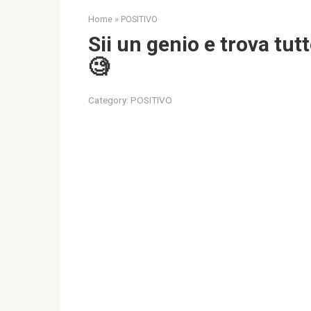
Home
»
POSITIVO
Sii un genio e trova tut
🧐
Category:
POSITIVO