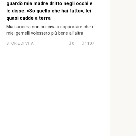
guardò mia madre dritto negli occhi e
le disse: «So quello che hai fatto», lei
quasi cadde a terra
Mia suocera non riusciva a sopportare che i
miei gemelli volessero più bene all’altra
STORIE DI VITA
0
1107