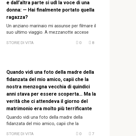
e dall’altra parte si udì la voce di una
donna: — Hai finalmente portato quella
ragazza?
Un anziano marinaio mi assunse per filmare il
suo ultimo viaggio. A mezzanotte accese
STORIE DI VITA
0
8
Quando vidi una foto della madre della
fidanzata del mio amico, capii che la
nostra menzogna vecchia di quindici
anni stava per essere scoperta… Ma la
verità che ci attendeva il giorno del
matrimonio era molto più terrificante
Quando vidi una foto della madre della
fidanzata del mio amico, capii che la
STORIE DI VITA
0
7