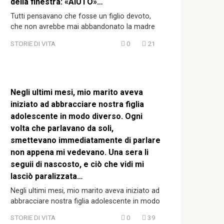
della finestra: «AIUTO»…
Tutti pensavano che fosse un figlio devoto,
che non avrebbe mai abbandonato la madre
STORIE DI VITA
0
21
Negli ultimi mesi, mio marito aveva
iniziato ad abbracciare nostra figlia
adolescente in modo diverso. Ogni
volta che parlavano da soli,
smettevano immediatamente di parlare
non appena mi vedevano. Una sera li
seguii di nascosto, e ciò che vidi mi
lasciò paralizzata…
Negli ultimi mesi, mio marito aveva iniziato ad
abbracciare nostra figlia adolescente in modo
STORIE DI VITA
0
39