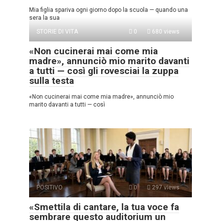
Mia figlia spariva ogni giorno dopo la scuola — quando una
sera la sua
STORIE DI VITA
0
680 views
«Non cucinerai mai come mia
madre», annunciò mio marito davanti
a tutti — così gli rovesciai la zuppa
sulla testa
«Non cucinerai mai come mia madre», annunciò mio
marito davanti a tutti — così
POSITIVO
0
297 views
«Smettila di cantare, la tua voce fa
sembrare questo auditorium un