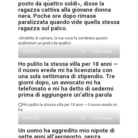
posto da quattro soldi», disse la
ragazza cattiva alla giovane donna
nera. Poche ore dopo rimase
paralizzata quando vide quella stessa
ragazza sul palco.
«Smettila di cantare, la tua voce fa sembrare questo
auditorium un posto da quattro
POSITIVO
0
683 views
Ho pulito la stessa villa per 18 anni —
il nuovo erede mi ha licenziata con
una sola settimana di stipendio. Tre
giorni dopo, un avvocato mi ha
telefonato e mi ha detto di sedermi
prima di aggiungere un’altra parola
⭕‼️Ho pulito la stessa villa per 18 anni — il nuovo erede mi
ha
POSITIVO
0
376 views
Un uomo ha aggredito mio nipote di
sette anni all’aeroporto, senza